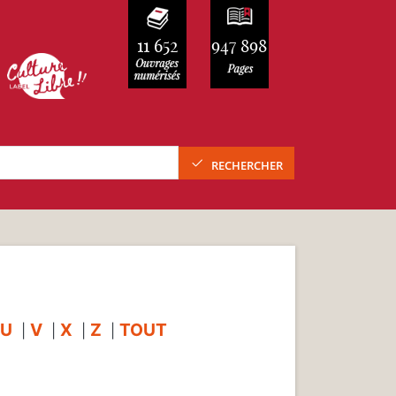
11 652
947 898
RECHERCHER
U
V
X
Z
TOUT
|
|
|
|