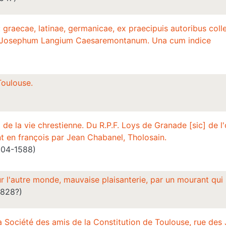
 graecae, latinae, germanicae, ex praecipuis autoribus collec
r Josephum Langium Caesaremontanum. Una cum indice
Toulouse.
 la vie chrestienne. Du R.P.F. Loys de Granade [sic] de l'o
nt en françois par Jean Chabanel, Tholosain.
504-1588)
ur l'autre monde, mauvaise plaisanterie, par un mourant qu
1828?)
a Société des amis de la Constitution de Toulouse, rue des 