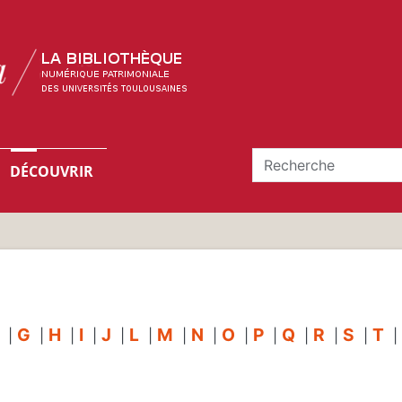
DÉCOUVRIR
G
H
I
J
L
M
N
O
P
Q
R
S
T
|
|
|
|
|
|
|
|
|
|
|
|
|
|