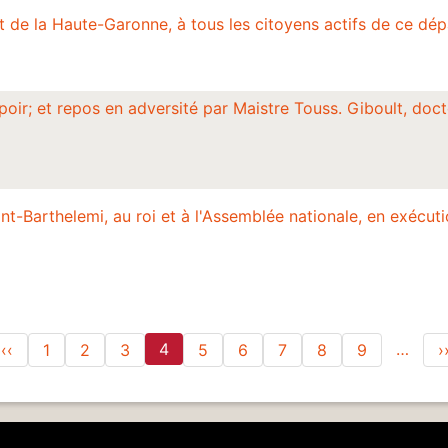
 de la Haute-Garonne, à tous les citoyens actifs de ce dé
oir; et repos en adversité par Maistre Touss. Giboult, doct
t-Barthelemi, au roi et à l'Assemblée nationale, en exécuti
Pagination
mière page
Page précédente
4
…
‹‹
1
2
3
5
6
7
8
9
›