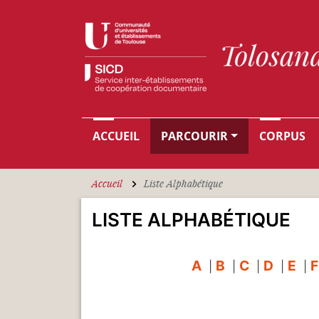
Aller au contenu principal
Navigation principale
ACCUEIL
PARCOURIR
CORPUS
Accueil
Liste Alphabétique
LISTE ALPHABÉTIQUE
A
B
C
D
E
F
|
|
|
|
|