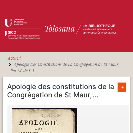
Aller au contenu principal
Accueil
Apologie Des Constitutions de La Congrégation de St Maur,
Par M. de [...]
Apologie des constitutions de la
+
Congrégation de St Maur,
...