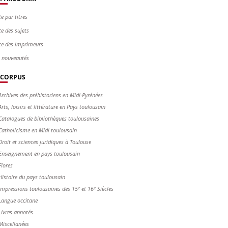
te par titres
te des sujets
te des imprimeurs
s nouveautés
CORPUS
Archives des préhistoriens en Midi-Pyrénées
Arts, loisirs et littérature en Pays toulousain
Catalogues de bibliothèques toulousaines
Catholicisme en Midi toulousain
Droit et sciences juridiques à Toulouse
Enseignement en pays toulousain
Flores
Histoire du pays toulousain
Impressions toulousaines des 15ᵉ et 16ᵉ Siècles
Langue occitane
Livres annotés
Miscellanées