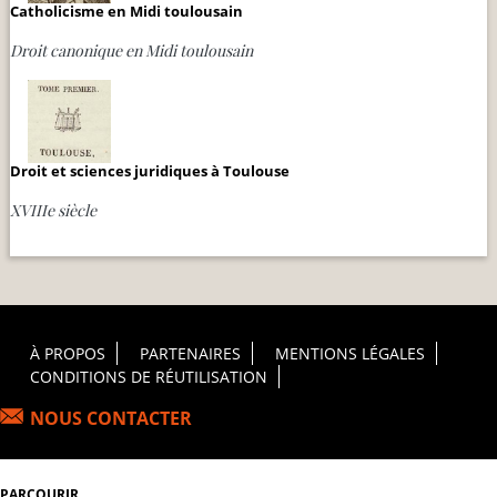
Catholicisme en Midi toulousain
Droit canonique en Midi toulousain
Droit et sciences juridiques à Toulouse
XVIIIe siècle
Footer Principal
À PROPOS
PARTENAIRES
MENTIONS LÉGALES
CONDITIONS DE RÉUTILISATION
NOUS CONTACTER
PARCOURIR