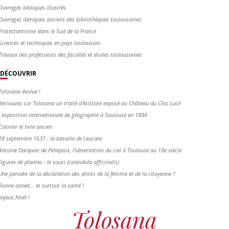
Ouvrages bibliques illustrés
Ouvrages ibériques anciens des bibliothèques toulousaines
Protestantisme dans le Sud de la France
Sciences et techniques en pays toulousain
Travaux des professeurs des facultés et écoles toulousaines
DÉCOUVRIR
Tolosana évolue !
Retrouvez sur Tolosana un traité d'Aristote exposé au Château du Clos Lucé
L'exposition internationale de géographie à Toulouse en 1884
Colorier le livre ancien
28 septembre 1637 : la bataille de Leucate
Antoine Darquier de Pellepoix, l’observation du ciel à Toulouse au 18e siècle
Figures de plantes : le souci (calendula officinalis)
Une parodie de la déclaration des droits de la femme et de la citoyenne ?
Bonne année... et surtout la santé !
Joyeux Noël !