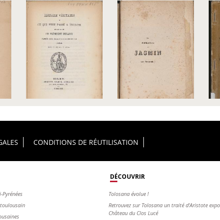
GALES
CONDITIONS DE RÉUTILISATION
DÉCOUVRIR
i-Pyrénées
Tolosana évolue !
s toulousain
Retrouvez sur Tolosana un traité d'Aristote exp
Château du Clos Lucé
ousaines