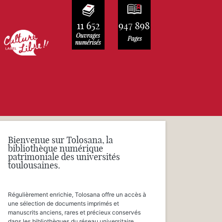
11 652
947 898
Bienvenue sur Tolosana, la
bibliothèque numérique
patrimoniale des universités
toulousaines.
Régulièrement enrichie, Tolosana offre un accès à
une sélection de documents imprimés et
manuscrits anciens, rares et précieux conservés
dans les bibliothèques du réseau universitaire