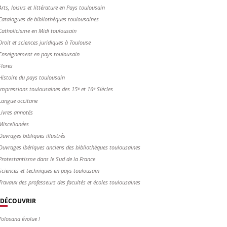
Arts, loisirs et littérature en Pays toulousain
Catalogues de bibliothèques toulousaines
Catholicisme en Midi toulousain
Droit et sciences juridiques à Toulouse
Enseignement en pays toulousain
Flores
Histoire du pays toulousain
Impressions toulousaines des 15ᵉ et 16ᵉ Siècles
Langue occitane
Livres annotés
Miscellanées
Ouvrages bibliques illustrés
Ouvrages ibériques anciens des bibliothèques toulousaines
Protestantisme dans le Sud de la France
Sciences et techniques en pays toulousain
Travaux des professeurs des facultés et écoles toulousaines
DÉCOUVRIR
Tolosana évolue !