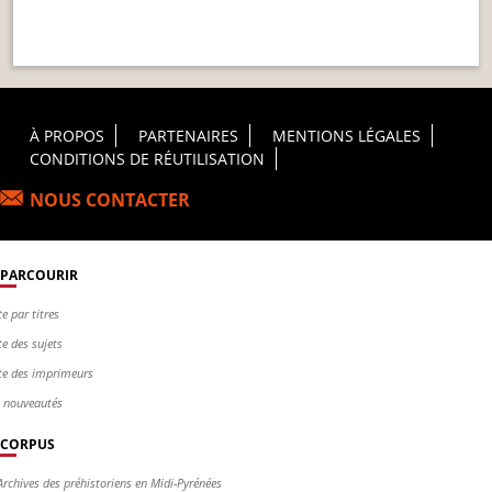
Footer Principal
À PROPOS
PARTENAIRES
MENTIONS LÉGALES
CONDITIONS DE RÉUTILISATION
NOUS CONTACTER
PARCOURIR
te par titres
te des sujets
te des imprimeurs
s nouveautés
CORPUS
Archives des préhistoriens en Midi-Pyrénées