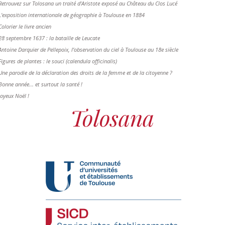
Retrouvez sur Tolosana un traité d'Aristote exposé au Château du Clos Lucé
L'exposition internationale de géographie à Toulouse en 1884
Colorier le livre ancien
28 septembre 1637 : la bataille de Leucate
Antoine Darquier de Pellepoix, l’observation du ciel à Toulouse au 18e siècle
Figures de plantes : le souci (calendula officinalis)
Une parodie de la déclaration des droits de la femme et de la citoyenne ?
Bonne année... et surtout la santé !
Joyeux Noël !