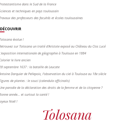
Protestantisme dans le Sud de la France
Sciences et techniques en pays toulousain
Travaux des professeurs des facultés et écoles toulousaines
DÉCOUVRIR
Tolosana évolue !
Retrouvez sur Tolosana un traité d'Aristote exposé au Château du Clos Lucé
L'exposition internationale de géographie à Toulouse en 1884
Colorier le livre ancien
28 septembre 1637 : la bataille de Leucate
Antoine Darquier de Pellepoix, l’observation du ciel à Toulouse au 18e siècle
Figures de plantes : le souci (calendula officinalis)
Une parodie de la déclaration des droits de la femme et de la citoyenne ?
Bonne année... et surtout la santé !
Joyeux Noël !