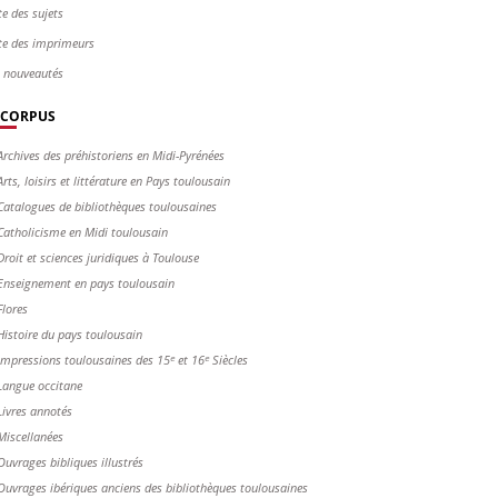
te des sujets
te des imprimeurs
s nouveautés
CORPUS
Archives des préhistoriens en Midi-Pyrénées
Arts, loisirs et littérature en Pays toulousain
Catalogues de bibliothèques toulousaines
Catholicisme en Midi toulousain
Droit et sciences juridiques à Toulouse
Enseignement en pays toulousain
Flores
Histoire du pays toulousain
Impressions toulousaines des 15ᵉ et 16ᵉ Siècles
Langue occitane
Livres annotés
Miscellanées
Ouvrages bibliques illustrés
Ouvrages ibériques anciens des bibliothèques toulousaines