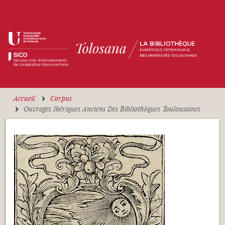
Aller au contenu principal
Accueil
Corpus
Ouvrages Ibériques Anciens Des Bibliothèques Toulousaines