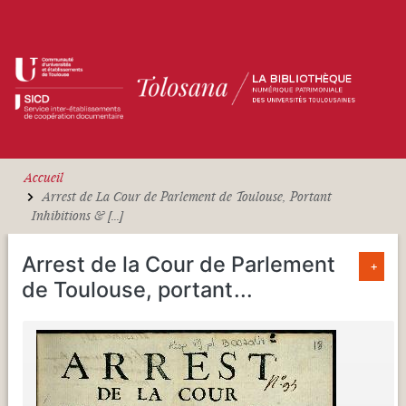
Aller au contenu principal
Accueil
Arrest de La Cour de Parlement de Toulouse, Portant
Inhibitions & [...]
Arrest de la Cour de Parlement
+
de Toulouse, portant
...