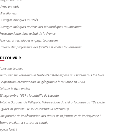
Livres annotés
Miscellanées
Ouvrages bibliques illustrés
Ouvrages ibériques anciens des bibliothèques toulousaines
Protestantisme dans le Sud de la France
Sciences et techniques en pays toulousain
Travaux des professeurs des facultés et écoles toulousaines
DÉCOUVRIR
Tolosana évolue !
Retrouvez sur Tolosana un traité d'Aristote exposé au Château du Clos Lucé
L'exposition internationale de géographie à Toulouse en 1884
Colorier le livre ancien
28 septembre 1637 : la bataille de Leucate
Antoine Darquier de Pellepoix, l’observation du ciel à Toulouse au 18e siècle
Figures de plantes : le souci (calendula officinalis)
Une parodie de la déclaration des droits de la femme et de la citoyenne ?
Bonne année... et surtout la santé !
Joyeux Noël !