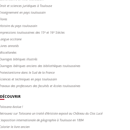
Droit et sciences juridiques à Toulouse
Enseignement en pays toulousain
Flores
Histoire du pays toulousain
Impressions toulousaines des 15ᵉ et 16ᵉ Siècles
Langue occitane
Livres annotés
Miscellanées
Ouvrages bibliques illustrés
Ouvrages ibériques anciens des bibliothèques toulousaines
Protestantisme dans le Sud de la France
Sciences et techniques en pays toulousain
Travaux des professeurs des facultés et écoles toulousaines
DÉCOUVRIR
Tolosana évolue !
Retrouvez sur Tolosana un traité d'Aristote exposé au Château du Clos Lucé
L'exposition internationale de géographie à Toulouse en 1884
Colorier le livre ancien