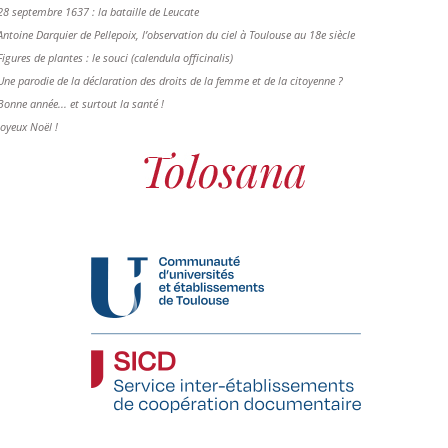
28 septembre 1637 : la bataille de Leucate
Antoine Darquier de Pellepoix, l’observation du ciel à Toulouse au 18e siècle
Figures de plantes : le souci (calendula officinalis)
Une parodie de la déclaration des droits de la femme et de la citoyenne ?
Bonne année... et surtout la santé !
Joyeux Noël !