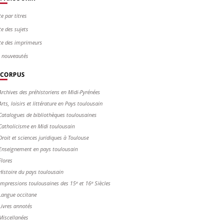
te par titres
te des sujets
te des imprimeurs
s nouveautés
CORPUS
Archives des préhistoriens en Midi-Pyrénées
Arts, loisirs et littérature en Pays toulousain
Catalogues de bibliothèques toulousaines
Catholicisme en Midi toulousain
Droit et sciences juridiques à Toulouse
Enseignement en pays toulousain
Flores
Histoire du pays toulousain
Impressions toulousaines des 15ᵉ et 16ᵉ Siècles
Langue occitane
Livres annotés
Miscellanées