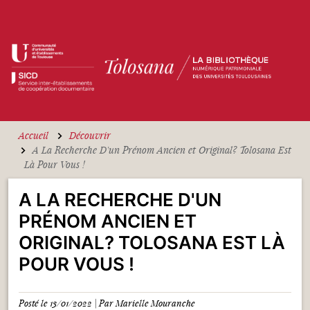
Aller au contenu principal
Accueil
Découvrir
A La Recherche D'un Prénom Ancien et Original? Tolosana Est
Là Pour Vous !
A LA RECHERCHE D'UN
PRÉNOM ANCIEN ET
ORIGINAL? TOLOSANA EST LÀ
POUR VOUS !
Posté le 13/01/2022 | Par Marielle Mouranche