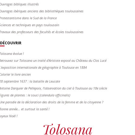
Ouvrages bibliques illustrés
Ouvrages ibériques anciens des bibliothèques toulousaines
Protestantisme dans le Sud de la France
Sciences et techniques en pays toulousain
Travaux des professeurs des facultés et écoles toulousaines
DÉCOUVRIR
Tolosana évolue !
Retrouvez sur Tolosana un traité d'Aristote exposé au Château du Clos Lucé
L'exposition internationale de géographie à Toulouse en 1884
Colorier le livre ancien
28 septembre 1637 : la bataille de Leucate
Antoine Darquier de Pellepoix, l’observation du ciel à Toulouse au 18e siècle
Figures de plantes : le souci (calendula officinalis)
Une parodie de la déclaration des droits de la femme et de la citoyenne ?
Bonne année... et surtout la santé !
Joyeux Noël !