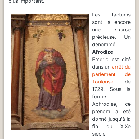
plus important.
Les factums
sont là encore
une source
précieuse. Un
dénommé
Afrodize
Emeric est cité
dans un
arrêt du
parlement de
Toulouse
de
1729. Sous la
forme
Aphrodise, ce
prénom a été
donné jusqu'à la
fin du XIXe
siècle -