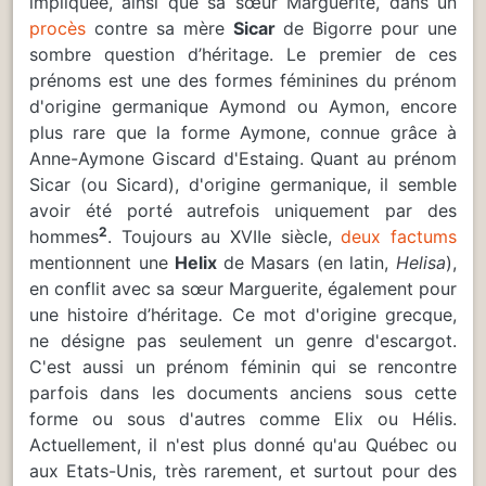
impliquée, ainsi que sa sœur Marguerite, dans un
procès
contre sa mère
Sicar
de Bigorre pour une
sombre question d’héritage. Le premier de ces
prénoms est une des formes féminines du prénom
d'origine germanique Aymond ou Aymon, encore
plus rare que la forme Aymone, connue grâce à
Anne-Aymone Giscard d'Estaing. Quant au prénom
Sicar (ou Sicard), d'origine germanique, il semble
avoir été porté autrefois uniquement par des
2
hommes
. Toujours au XVIIe siècle,
deux factums
mentionnent une
Helix
de Masars (en latin,
Helisa
),
en conflit avec sa sœur Marguerite, également pour
une histoire d’héritage. Ce mot d'origine grecque,
ne désigne pas seulement un genre d'escargot.
C'est aussi un prénom féminin qui se rencontre
parfois dans les documents anciens sous cette
forme ou sous d'autres comme Elix ou Hélis.
Actuellement, il n'est plus donné qu'au Québec ou
aux Etats-Unis, très rarement, et surtout pour des