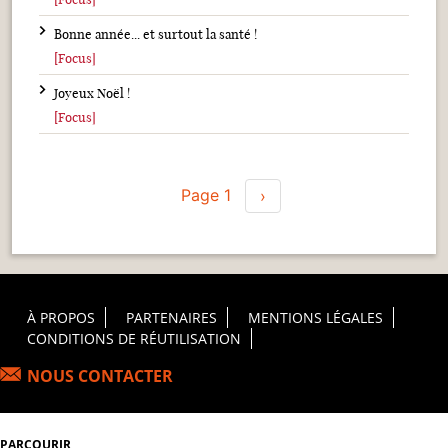
Bonne année... et surtout la santé !
[Focus]
Joyeux Noël !
[Focus]
Pagination
Page 1
Page suivante
›
Footer Principal
À PROPOS
PARTENAIRES
MENTIONS LÉGALES
CONDITIONS DE RÉUTILISATION
NOUS CONTACTER
PARCOURIR