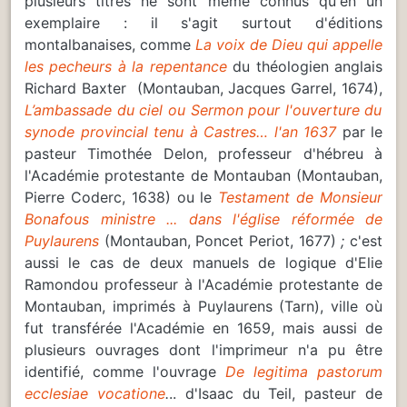
plusieurs titres ne sont même connus qu'en un
exemplaire : il s'agit surtout d'éditions
montalbanaises, comme
La voix de Dieu qui appelle
les pecheurs à la repentance
du théologien anglais
Richard Baxter (Montauban, Jacques Garrel, 1674),
L’ambassade du ciel ou Sermon pour l'ouverture du
synode provincial tenu à Castres… l'an 1637
par le
pasteur Timothée Delon, professeur d'hébreu à
l'Académie protestante de Montauban (Montauban,
Pierre Coderc, 1638) ou le
Testament de Monsieur
Bonafous ministre ... dans l'église réformée de
Puylaurens
(Montauban, Poncet Periot, 1677)
;
c'est
aussi le cas de deux manuels de logique d'Elie
Ramondou professeur à l'Académie protestante de
Montauban, imprimés à Puylaurens (Tarn), ville où
fut transférée l'Académie en 1659, mais aussi de
plusieurs ouvrages dont l'imprimeur n'a pu être
identifié, comme l'ouvrage
De legitima pastorum
ecclesiae vocatione
.
.. d'Isaac du Teil, pasteur de