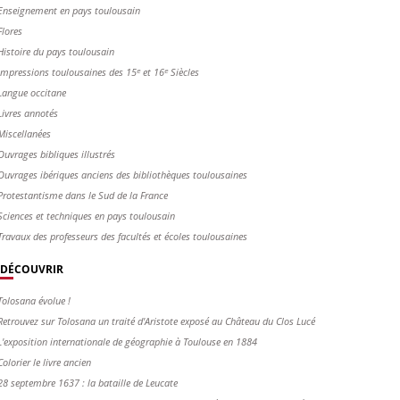
Enseignement en pays toulousain
Flores
Histoire du pays toulousain
Impressions toulousaines des 15ᵉ et 16ᵉ Siècles
Langue occitane
Livres annotés
Miscellanées
Ouvrages bibliques illustrés
Ouvrages ibériques anciens des bibliothèques toulousaines
Protestantisme dans le Sud de la France
Sciences et techniques en pays toulousain
Travaux des professeurs des facultés et écoles toulousaines
DÉCOUVRIR
Tolosana évolue !
Retrouvez sur Tolosana un traité d'Aristote exposé au Château du Clos Lucé
L'exposition internationale de géographie à Toulouse en 1884
Colorier le livre ancien
28 septembre 1637 : la bataille de Leucate