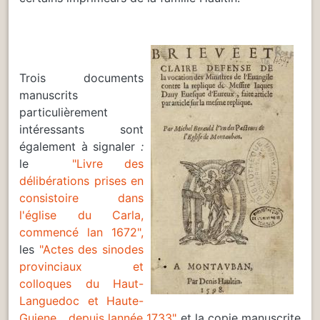
Trois documents
manuscrits
particulièrement
intéressants sont
également à signaler
:
le
"Livre des
délibérations prises en
consistoire dans
l'église du Carla,
commencé lan 1672",
les
"Actes des sinodes
provinciaux et
colloques du Haut-
Languedoc et Haute-
Guiene... depuis lannée 1733"
et la copie manuscrite