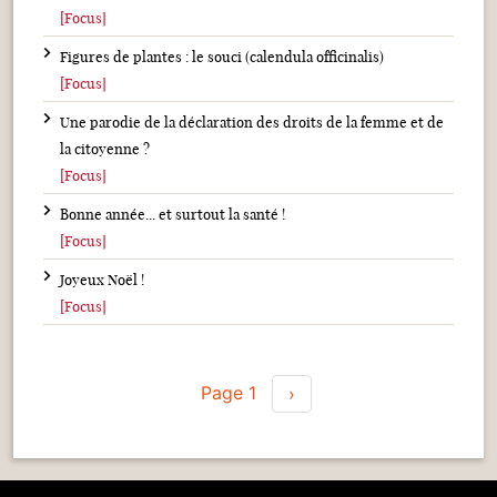
[Focus]
Figures de plantes : le souci (calendula officinalis)
[Focus]
Une parodie de la déclaration des droits de la femme et de
la citoyenne ?
[Focus]
Bonne année... et surtout la santé !
[Focus]
Joyeux Noël !
[Focus]
Pagination
Page 1
Page suivante
›