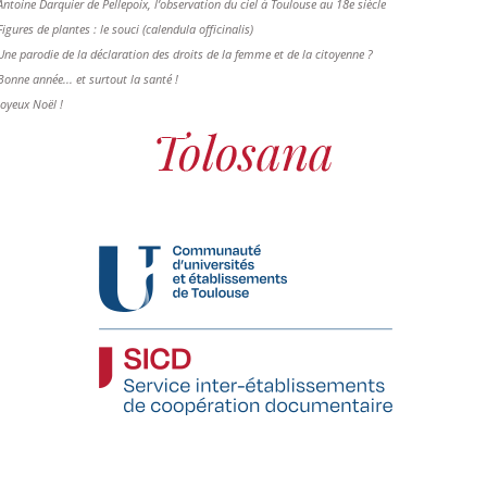
Antoine Darquier de Pellepoix, l’observation du ciel à Toulouse au 18e siècle
Figures de plantes : le souci (calendula officinalis)
Une parodie de la déclaration des droits de la femme et de la citoyenne ?
Bonne année... et surtout la santé !
Joyeux Noël !