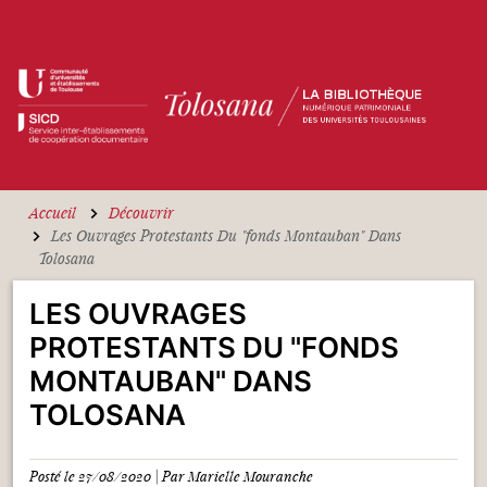
Aller au contenu principal
Accueil
Découvrir
Les Ouvrages Protestants Du "fonds Montauban" Dans
Tolosana
LES OUVRAGES
PROTESTANTS DU "FONDS
MONTAUBAN" DANS
TOLOSANA
Posté le 27/08/2020 | Par Marielle Mouranche