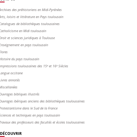
Archives des préhistoriens en Midi-Pyrénées
Arts, loisirs et littérature en Pays toulousain
Catalogues de bibliothèques toulousaines
Catholicisme en Midi toulousain
Droit et sciences juridiques à Toulouse
Enseignement en pays toulousain
Flores
Histoire du pays toulousain
Impressions toulousaines des 15ᵉ et 16ᵉ Siècles
Langue occitane
Livres annotés
Miscellanées
Ouvrages bibliques illustrés
Ouvrages ibériques anciens des bibliothèques toulousaines
Protestantisme dans le Sud de la France
Sciences et techniques en pays toulousain
Travaux des professeurs des facultés et écoles toulousaines
DÉCOUVRIR