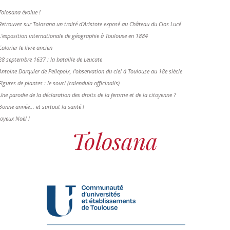
Tolosana évolue !
Retrouvez sur Tolosana un traité d'Aristote exposé au Château du Clos Lucé
L'exposition internationale de géographie à Toulouse en 1884
Colorier le livre ancien
28 septembre 1637 : la bataille de Leucate
Antoine Darquier de Pellepoix, l’observation du ciel à Toulouse au 18e siècle
Figures de plantes : le souci (calendula officinalis)
Une parodie de la déclaration des droits de la femme et de la citoyenne ?
Bonne année... et surtout la santé !
Joyeux Noël !