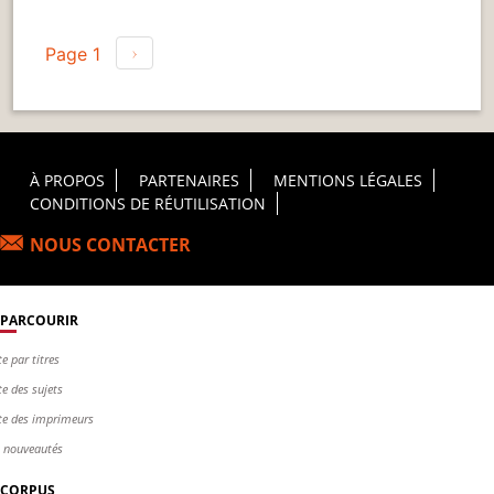
Pagination
Page 1
Page suivante
›
Footer Principal
À PROPOS
PARTENAIRES
MENTIONS LÉGALES
CONDITIONS DE RÉUTILISATION
NOUS CONTACTER
PARCOURIR
te par titres
te des sujets
te des imprimeurs
s nouveautés
CORPUS