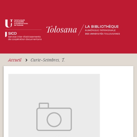
Aller au contenu principal
Accueil
Curie-Seimbres, T.