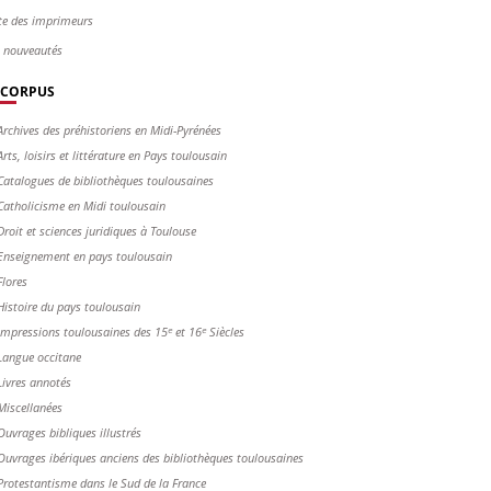
te des imprimeurs
s nouveautés
CORPUS
Archives des préhistoriens en Midi-Pyrénées
Arts, loisirs et littérature en Pays toulousain
Catalogues de bibliothèques toulousaines
Catholicisme en Midi toulousain
Droit et sciences juridiques à Toulouse
Enseignement en pays toulousain
Flores
Histoire du pays toulousain
Impressions toulousaines des 15ᵉ et 16ᵉ Siècles
Langue occitane
Livres annotés
Miscellanées
Ouvrages bibliques illustrés
Ouvrages ibériques anciens des bibliothèques toulousaines
Protestantisme dans le Sud de la France