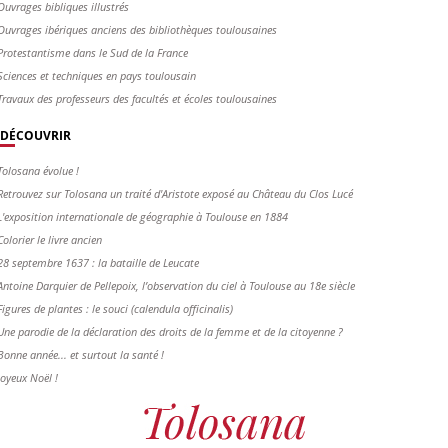
Ouvrages bibliques illustrés
Ouvrages ibériques anciens des bibliothèques toulousaines
Protestantisme dans le Sud de la France
Sciences et techniques en pays toulousain
Travaux des professeurs des facultés et écoles toulousaines
DÉCOUVRIR
Tolosana évolue !
Retrouvez sur Tolosana un traité d'Aristote exposé au Château du Clos Lucé
L'exposition internationale de géographie à Toulouse en 1884
Colorier le livre ancien
28 septembre 1637 : la bataille de Leucate
Antoine Darquier de Pellepoix, l’observation du ciel à Toulouse au 18e siècle
Figures de plantes : le souci (calendula officinalis)
Une parodie de la déclaration des droits de la femme et de la citoyenne ?
Bonne année... et surtout la santé !
Joyeux Noël !