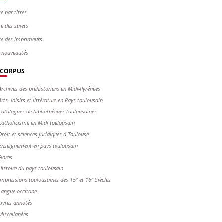
te par titres
te des sujets
te des imprimeurs
s nouveautés
CORPUS
Archives des préhistoriens en Midi-Pyrénées
Arts, loisirs et littérature en Pays toulousain
Catalogues de bibliothèques toulousaines
Catholicisme en Midi toulousain
Droit et sciences juridiques à Toulouse
Enseignement en pays toulousain
Flores
Histoire du pays toulousain
Impressions toulousaines des 15ᵉ et 16ᵉ Siècles
Langue occitane
Livres annotés
Miscellanées