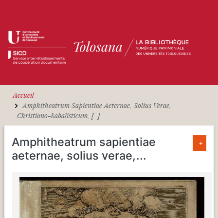
Aller au contenu principal
Accueil
Amphitheatrum Sapientiae Aeternae, Solius Verae,
Christiano-kabalisticum, [...]
Amphitheatrum sapientiae
+
aeternae, solius verae,
...