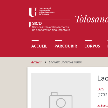
Aller au contenu principal
Navigation principale
ACCUEIL
PARCOURIR
CORPUS
Accueil
Lacroix, Pierre-Firmin
Lac
Date
(1732
Présen