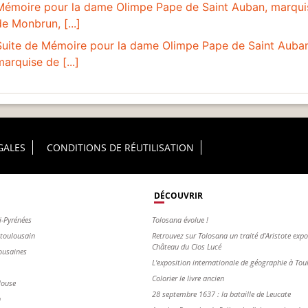
Mémoire pour la dame Olimpe Pape de Saint Auban, marqui
de Monbrun, [...]
Suite de Mémoire pour la dame Olimpe Pape de Saint Auban
marquise de [...]
GALES
CONDITIONS DE RÉUTILISATION
DÉCOUVRIR
i-Pyrénées
Tolosana évolue !
s toulousain
Retrouvez sur Tolosana un traité d'Aristote exp
Château du Clos Lucé
ousaines
L'exposition internationale de géographie à To
Colorier le livre ancien
louse
28 septembre 1637 : la bataille de Leucate
n