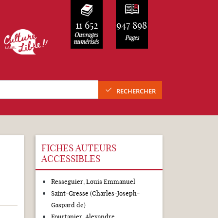
11 652
947 898
RECHERCHER
FICHES AUTEURS
ACCESSIBLES
Resseguier, Louis Emmanuel
Saint-Gresse (Charles-Joseph-
Gaspard de)
Fourtanier, Alexandre