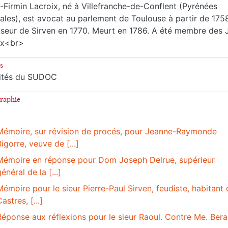
e-Firmin Lacroix, né à Villefranche-de-Conflent (Pyrénées
tales), est avocat au parlement de Toulouse à partir de 175
seur de Sirven en 1770. Meurt en 1786. A été membre des 
ux<br>
s
ités du SUDOC
graphie
Mémoire, sur révision de procés, pour Jeanne-Raymonde
Bigorre, veuve de [...]
Mémoire en réponse pour Dom Joseph Delrue, supérieur
énéral de la [...]
Mémoire pour le sieur Pierre-Paul Sirven, feudiste, habitant
astres, [...]
Réponse aux réflexions pour le sieur Raoul. Contre Me. Beral