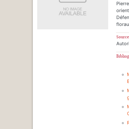
Pierr
orien
Défen
flora
Source
Autor
Biblio
g
C