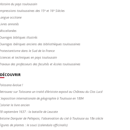
Histoire du pays toulousain
Impressions toulousaines des 15ᵉ et 16ᵉ Siècles
Langue occitane
Livres annotés
Miscellanées
Ouvrages bibliques illustrés
Ouvrages ibériques anciens des bibliothèques toulousaines
Protestantisme dans le Sud de la France
Sciences et techniques en pays toulousain
Travaux des professeurs des facultés et écoles toulousaines
DÉCOUVRIR
Tolosana évolue !
Retrouvez sur Tolosana un traité d'Aristote exposé au Château du Clos Lucé
L'exposition internationale de géographie à Toulouse en 1884
Colorier le livre ancien
28 septembre 1637 : la bataille de Leucate
Antoine Darquier de Pellepoix, l’observation du ciel à Toulouse au 18e siècle
Figures de plantes : le souci (calendula officinalis)