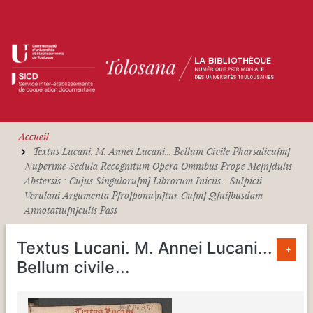
Aller au contenu principal
Accueil
Textus Lucani. M. Annei Lucani... Bellum Civile Pharsalicu[m]
Nuperime Sedula Recognitum Opera Omnibus Prope Me[n]dulis
Abstersis : Cujus Singuloru[m] Librorum Iniciis... Sulpicii
Verulani Argumenta P[ro]ponu|n]tur Cu[m] Q[ui]busdam
Annotatiu[n]culis Pass
Textus Lucani. M. Annei Lucani...
+
Bellum civile
...