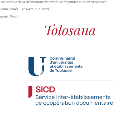
Une parodie de la déclaration des droits de la femme et de la citoyenne ?
Bonne année... et surtout la santé !
Joyeux Noël !