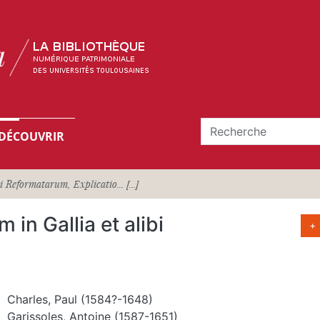
DÉCOUVRIR
 Reformatarum, Explicatio... [...]
in Gallia et alibi
+
Charles, Paul (1584?-1648)
Garissoles, Antoine (1587-1651)