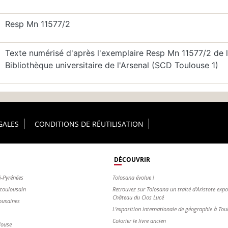
Resp Mn 11577/2
Texte numérisé d'après l'exemplaire Resp Mn 11577/2 de 
Bibliothèque universitaire de l'Arsenal (SCD Toulouse 1)
GALES
CONDITIONS DE RÉUTILISATION
DÉCOUVRIR
i-Pyrénées
Tolosana évolue !
s toulousain
Retrouvez sur Tolosana un traité d'Aristote exp
Château du Clos Lucé
ousaines
L'exposition internationale de géographie à To
Colorier le livre ancien
louse