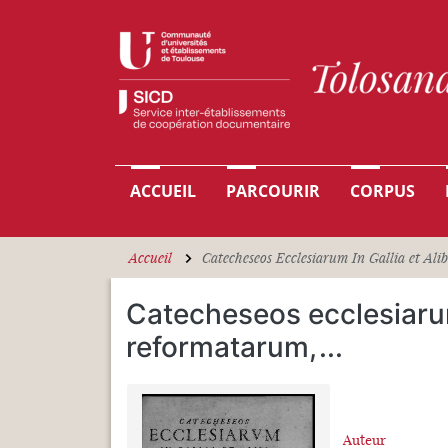
Aller au contenu principal
Navigation principale
ACCUEIL
PARCOURIR
CORPUS
Accueil
Catecheseos Ecclesiarum In Gallia et Alibi
Catecheseos ecclesiarum 
reformatarum,
...
Auteur