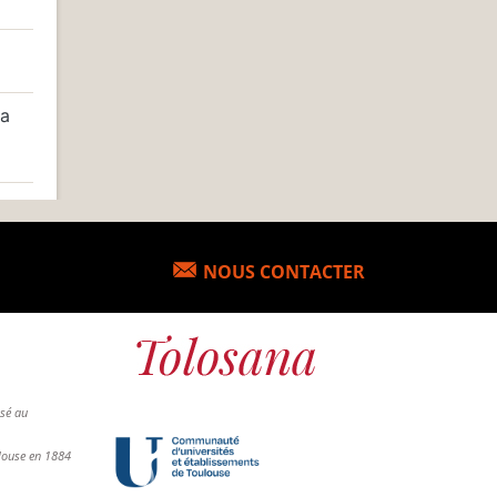
la
NOUS CONTACTER
osé au
ulouse en 1884