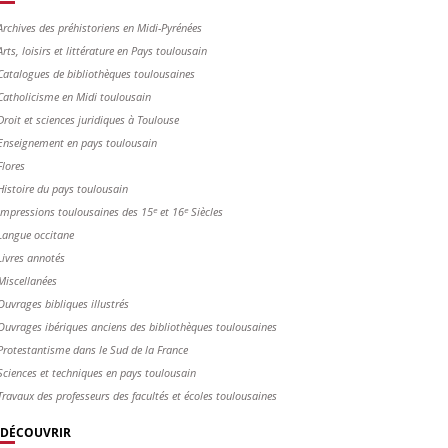
Archives des préhistoriens en Midi-Pyrénées
Arts, loisirs et littérature en Pays toulousain
Catalogues de bibliothèques toulousaines
Catholicisme en Midi toulousain
Droit et sciences juridiques à Toulouse
Enseignement en pays toulousain
Flores
Histoire du pays toulousain
Impressions toulousaines des 15ᵉ et 16ᵉ Siècles
Langue occitane
Livres annotés
Miscellanées
Ouvrages bibliques illustrés
Ouvrages ibériques anciens des bibliothèques toulousaines
Protestantisme dans le Sud de la France
Sciences et techniques en pays toulousain
Travaux des professeurs des facultés et écoles toulousaines
DÉCOUVRIR