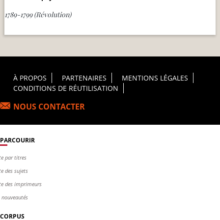
1789-1799 (Révolution)
Footer Principal
À PROPOS
PARTENAIRES
MENTIONS LÉGALES
CONDITIONS DE RÉUTILISATION
NOUS CONTACTER
PARCOURIR
te par titres
te des sujets
te des imprimeurs
s nouveautés
CORPUS