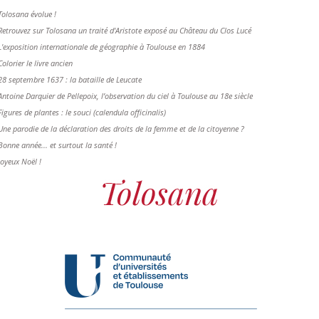
Tolosana évolue !
Retrouvez sur Tolosana un traité d'Aristote exposé au Château du Clos Lucé
L'exposition internationale de géographie à Toulouse en 1884
Colorier le livre ancien
28 septembre 1637 : la bataille de Leucate
Antoine Darquier de Pellepoix, l’observation du ciel à Toulouse au 18e siècle
Figures de plantes : le souci (calendula officinalis)
Une parodie de la déclaration des droits de la femme et de la citoyenne ?
Bonne année... et surtout la santé !
Joyeux Noël !