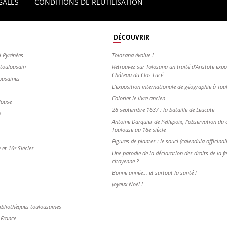
GALES
CONDITIONS DE RÉUTILISATION
DÉCOUVRIR
i-Pyrénées
Tolosana évolue !
s toulousain
Retrouvez sur Tolosana un traité d'Aristote exp
Château du Clos Lucé
ousaines
L'exposition internationale de géographie à To
Colorier le livre ancien
louse
28 septembre 1637 : la bataille de Leucate
n
Antoine Darquier de Pellepoix, l’observation du c
Toulouse au 18e siècle
Figures de plantes : le souci (calendula officinal
et 16ᵉ Siècles
Une parodie de la déclaration des droits de la 
citoyenne ?
Bonne année... et surtout la santé !
Joyeux Noël !
ibliothèques toulousaines
 France