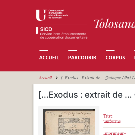
Aller au contenu principal
Navigation principale
ACCUEIL
PARCOURIR
CORPUS
Accueil
[...Exodus : Extrait de ... Quinque Libri
[...Exodus : extrait de ..
Titre
uniforme
Imprimeur-