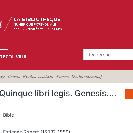
DÉCOUVRIR
 Legis. Genesis. Exodus. Leviticus. Numeri. Deuteronomium]
. Quinque libri legis. Genesis.
...
+
Bible
Estienne Robert (1503?-1559)