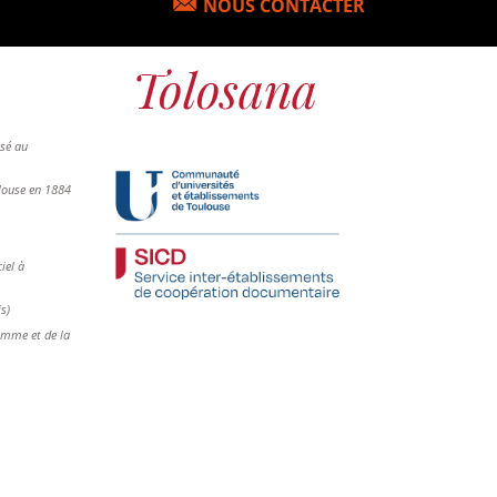
NOUS CONTACTER
osé au
ulouse en 1884
iel à
is)
femme et de la