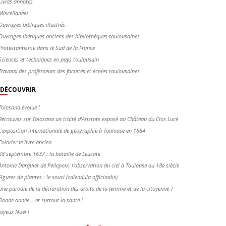
Livres annotés
Miscellanées
Ouvrages bibliques illustrés
Ouvrages ibériques anciens des bibliothèques toulousaines
Protestantisme dans le Sud de la France
Sciences et techniques en pays toulousain
Travaux des professeurs des facultés et écoles toulousaines
DÉCOUVRIR
Tolosana évolue !
Retrouvez sur Tolosana un traité d'Aristote exposé au Château du Clos Lucé
L'exposition internationale de géographie à Toulouse en 1884
Colorier le livre ancien
28 septembre 1637 : la bataille de Leucate
Antoine Darquier de Pellepoix, l’observation du ciel à Toulouse au 18e siècle
Figures de plantes : le souci (calendula officinalis)
Une parodie de la déclaration des droits de la femme et de la citoyenne ?
Bonne année... et surtout la santé !
Joyeux Noël !