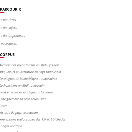
PARCOURIR
te par titres
te des sujets
te des imprimeurs
s nouveautés
CORPUS
Archives des préhistoriens en Midi-Pyrénées
Arts, loisirs et littérature en Pays toulousain
Catalogues de bibliothèques toulousaines
Catholicisme en Midi toulousain
Droit et sciences juridiques à Toulouse
Enseignement en pays toulousain
Flores
Histoire du pays toulousain
Impressions toulousaines des 15ᵉ et 16ᵉ Siècles
Langue occitane