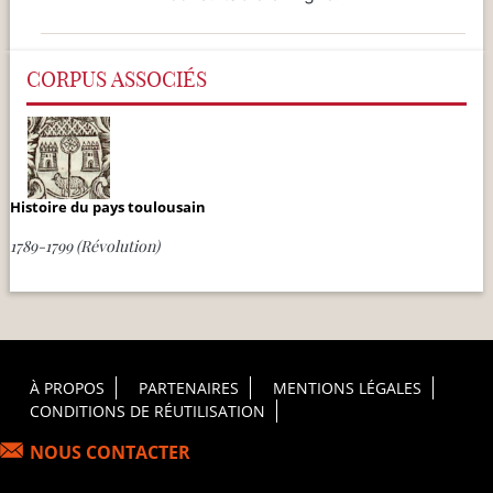
CORPUS ASSOCIÉS
Histoire du pays toulousain
1789-1799 (Révolution)
Footer Principal
À PROPOS
PARTENAIRES
MENTIONS LÉGALES
CONDITIONS DE RÉUTILISATION
NOUS CONTACTER