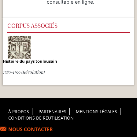
consultable en ligne.
CORPUS ASSOCIÉS
Histoire du pays toulousain
1789-1799 (Révolution)
Footer Principal
À PROPOS
PARTENAIRES
MENTIONS LÉGALES
CONDITIONS DE RÉUTILISATION
NOUS CONTACTER