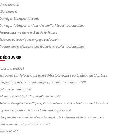
Livres annotés
Miscellanées
Ouvrages bibliques illustrés
Ouvrages ibériques anciens des bibliothèques toulousaines
Protestantisme dans le Sud de la France
Sciences et techniques en pays toulousain
Travaux des professeurs des facultés et écoles toulousaines
DÉCOUVRIR
Tolosana évolue !
Retrouvez sur Tolosana un traité d'Aristote exposé au Château du Clos Lucé
L'exposition internationale de géographie à Toulouse en 1884
Colorier le livre ancien
28 septembre 1637 : la bataille de Leucate
Antoine Darquier de Pellepoix, l’observation du ciel à Toulouse au 18e siècle
Figures de plantes : le souci (calendula officinalis)
Une parodie de la déclaration des droits de la femme et de la citoyenne ?
Bonne année... et surtout la santé !
Joyeux Noël !