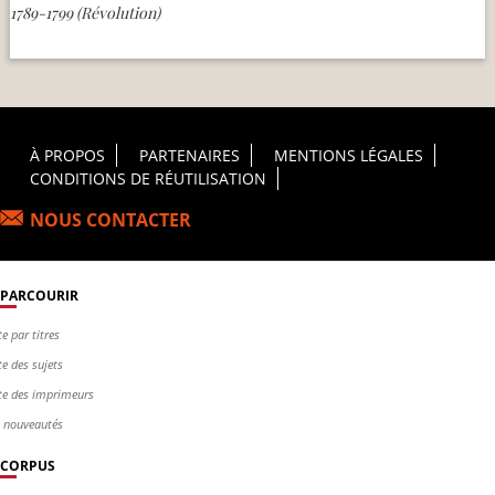
1789-1799 (Révolution)
Footer Principal
À PROPOS
PARTENAIRES
MENTIONS LÉGALES
CONDITIONS DE RÉUTILISATION
NOUS CONTACTER
PARCOURIR
te par titres
te des sujets
te des imprimeurs
s nouveautés
CORPUS