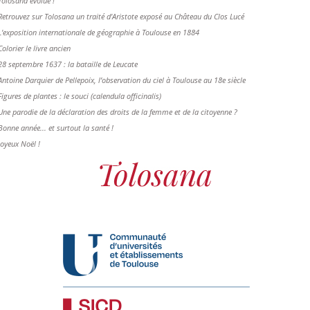
Tolosana évolue !
Retrouvez sur Tolosana un traité d'Aristote exposé au Château du Clos Lucé
L'exposition internationale de géographie à Toulouse en 1884
Colorier le livre ancien
28 septembre 1637 : la bataille de Leucate
Antoine Darquier de Pellepoix, l’observation du ciel à Toulouse au 18e siècle
Figures de plantes : le souci (calendula officinalis)
Une parodie de la déclaration des droits de la femme et de la citoyenne ?
Bonne année... et surtout la santé !
Joyeux Noël !