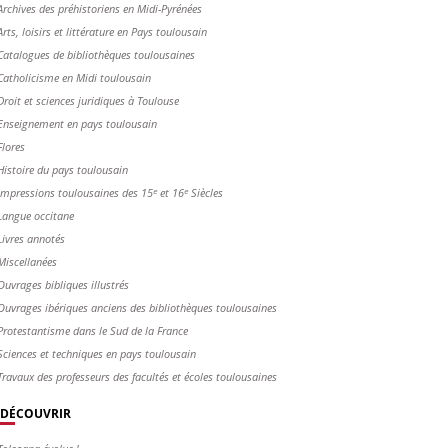
Archives des préhistoriens en Midi-Pyrénées
Arts, loisirs et littérature en Pays toulousain
Catalogues de bibliothèques toulousaines
Catholicisme en Midi toulousain
Droit et sciences juridiques à Toulouse
Enseignement en pays toulousain
Flores
Histoire du pays toulousain
Impressions toulousaines des 15ᵉ et 16ᵉ Siècles
Langue occitane
Livres annotés
Miscellanées
Ouvrages bibliques illustrés
Ouvrages ibériques anciens des bibliothèques toulousaines
Protestantisme dans le Sud de la France
Sciences et techniques en pays toulousain
Travaux des professeurs des facultés et écoles toulousaines
DÉCOUVRIR