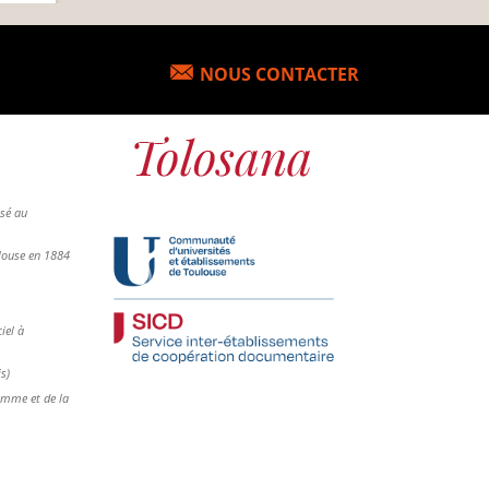
NOUS CONTACTER
osé au
ulouse en 1884
iel à
is)
femme et de la