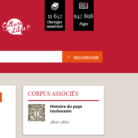
11 652
947 898
RECHERCHER
CORPUS ASSOCIÉS
Histoire du pays
toulousain
1800-1850