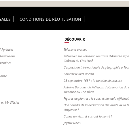
GALES
CONDITIONS DE RÉUTILISATION
DÉCOUVRIR
i-Pyrénées
Tolosana évolue !
s toulousain
Retrouvez sur Tolosana un traité d'Aristote exp
Château du Clos Lucé
ousaines
L'exposition internationale de géographie à To
Colorier le livre ancien
louse
28 septembre 1637 : la bataille de Leucate
n
Antoine Darquier de Pellepoix, l’observation du c
Toulouse au 18e siècle
Figures de plantes : le souci (calendula officinal
et 16ᵉ Siècles
Une parodie de la déclaration des droits de la 
citoyenne ?
Bonne année... et surtout la santé !
Joyeux Noël !