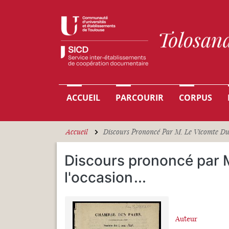
Aller au contenu principal
Navigation principale
ACCUEIL
PARCOURIR
CORPUS
Accueil
Discours Prononcé Par M. Le Vicomte Duch
Discours prononcé par M
l'occasion
...
Auteur