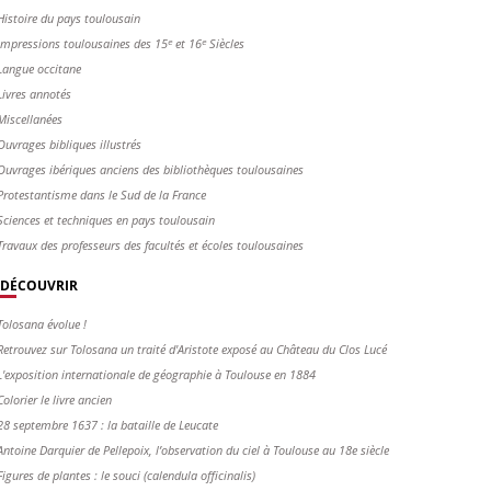
Histoire du pays toulousain
Impressions toulousaines des 15ᵉ et 16ᵉ Siècles
Langue occitane
Livres annotés
Miscellanées
Ouvrages bibliques illustrés
Ouvrages ibériques anciens des bibliothèques toulousaines
Protestantisme dans le Sud de la France
Sciences et techniques en pays toulousain
Travaux des professeurs des facultés et écoles toulousaines
DÉCOUVRIR
Tolosana évolue !
Retrouvez sur Tolosana un traité d'Aristote exposé au Château du Clos Lucé
L'exposition internationale de géographie à Toulouse en 1884
Colorier le livre ancien
28 septembre 1637 : la bataille de Leucate
Antoine Darquier de Pellepoix, l’observation du ciel à Toulouse au 18e siècle
Figures de plantes : le souci (calendula officinalis)