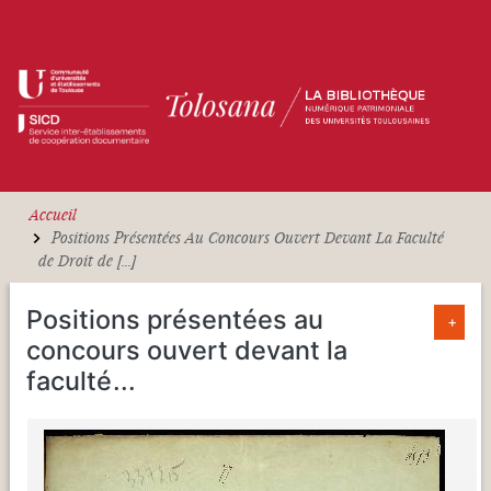
Aller au contenu principal
Accueil
Positions Présentées Au Concours Ouvert Devant La Faculté
de Droit de [...]
Positions présentées au
+
concours ouvert devant la
faculté
...