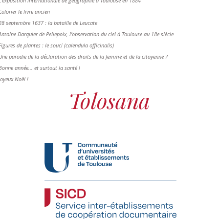
L'exposition internationale de géographie à Toulouse en 1884
Colorier le livre ancien
28 septembre 1637 : la bataille de Leucate
Antoine Darquier de Pellepoix, l’observation du ciel à Toulouse au 18e siècle
Figures de plantes : le souci (calendula officinalis)
Une parodie de la déclaration des droits de la femme et de la citoyenne ?
Bonne année... et surtout la santé !
Joyeux Noël !