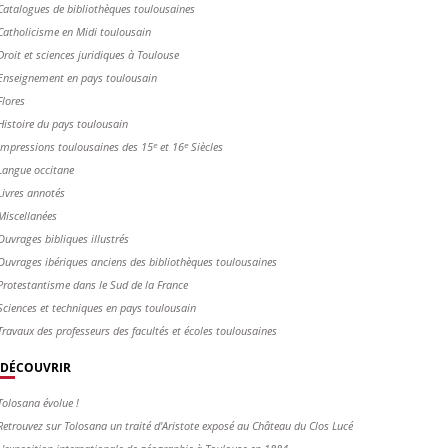
Catalogues de bibliothèques toulousaines
Catholicisme en Midi toulousain
Droit et sciences juridiques à Toulouse
Enseignement en pays toulousain
Flores
Histoire du pays toulousain
Impressions toulousaines des 15ᵉ et 16ᵉ Siècles
Langue occitane
Livres annotés
Miscellanées
Ouvrages bibliques illustrés
Ouvrages ibériques anciens des bibliothèques toulousaines
Protestantisme dans le Sud de la France
Sciences et techniques en pays toulousain
Travaux des professeurs des facultés et écoles toulousaines
DÉCOUVRIR
Tolosana évolue !
Retrouvez sur Tolosana un traité d'Aristote exposé au Château du Clos Lucé