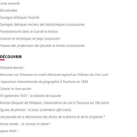
Livres annotés
Miscellanées
Ouvrages bibliques illustrés
Ouvrages ibériques anciens des bibliothèques toulousaines
Protestantisme dans le Sud de la France
Sciences et techniques en pays toulousain
Travaux des professeurs des facultés et écoles toulousaines
DÉCOUVRIR
Tolosana évolue !
Retrouvez sur Tolosana un traité d'Aristote exposé au Château du Clos Lucé
L'exposition internationale de géographie à Toulouse en 1884
Colorier le livre ancien
28 septembre 1637 : la bataille de Leucate
Antoine Darquier de Pellepoix, l’observation du ciel à Toulouse au 18e siècle
Figures de plantes : le souci (calendula officinalis)
Une parodie de la déclaration des droits de la femme et de la citoyenne ?
Bonne année... et surtout la santé !
Joyeux Noël !