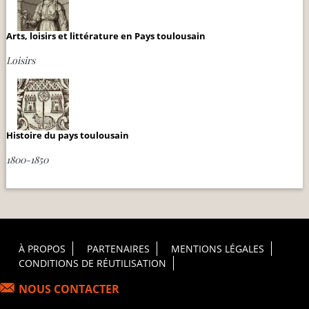
Arts, loisirs et littérature en Pays toulousain
Loisirs
Histoire du pays toulousain
1800-1850
Footer Principal
À PROPOS
PARTENAIRES
MENTIONS LÉGALES
CONDITIONS DE RÉUTILISATION
NOUS CONTACTER