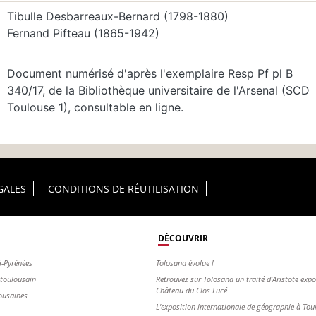
Tibulle Desbarreaux-Bernard (1798-1880)
Fernand Pifteau (1865-1942)
Document numérisé d'après l'exemplaire Resp Pf pl B
340/17, de la Bibliothèque universitaire de l'Arsenal (SCD
Toulouse 1), consultable en ligne.
GALES
CONDITIONS DE RÉUTILISATION
DÉCOUVRIR
i-Pyrénées
Tolosana évolue !
s toulousain
Retrouvez sur Tolosana un traité d'Aristote exp
Château du Clos Lucé
ousaines
L'exposition internationale de géographie à To