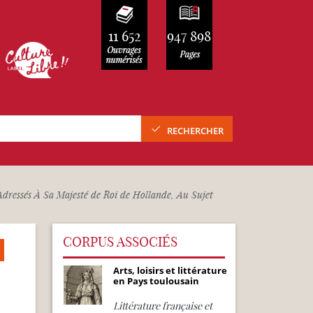
11 652
947 898
RECHERCHER
Adressés À Sa Majesté de Roi de Hollande, Au Sujet
CORPUS ASSOCIÉS
Arts, loisirs et littérature
en Pays toulousain
Littérature française et