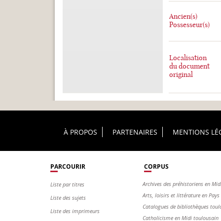
Ancien(s)
Possesseur(s)
Localisation
du document
original
Footer Principal
À PROPOS
PARTENAIRES
MENTIONS LÉ
PARCOURIR
CORPUS
Archives des préhistoriens en Mid
Liste par titres
Arts, loisirs et littérature en Pay
Liste des sujets
Catalogues de bibliothèques toul
Liste des imprimeurs
Catholicisme en Midi toulousain