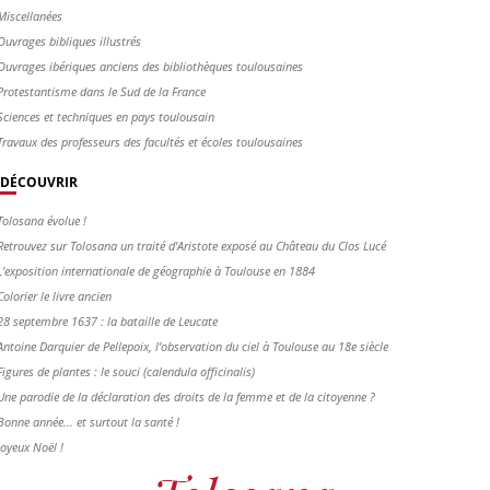
Miscellanées
Ouvrages bibliques illustrés
Ouvrages ibériques anciens des bibliothèques toulousaines
Protestantisme dans le Sud de la France
Sciences et techniques en pays toulousain
Travaux des professeurs des facultés et écoles toulousaines
DÉCOUVRIR
Tolosana évolue !
Retrouvez sur Tolosana un traité d'Aristote exposé au Château du Clos Lucé
L'exposition internationale de géographie à Toulouse en 1884
Colorier le livre ancien
28 septembre 1637 : la bataille de Leucate
Antoine Darquier de Pellepoix, l’observation du ciel à Toulouse au 18e siècle
Figures de plantes : le souci (calendula officinalis)
Une parodie de la déclaration des droits de la femme et de la citoyenne ?
Bonne année... et surtout la santé !
Joyeux Noël !