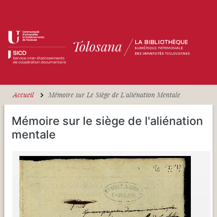
Aller au contenu principal
Accueil
Mémoire sur Le Siège de L'aliénation Mentale
Mémoire sur le siège de l'aliénation
mentale