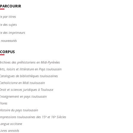
PARCOURIR
te par titres
te des sujets
te des imprimeurs
s nouveautés
CORPUS
Archives des préhistoriens en Midi-Pyrénées
Arts, loisirs et littérature en Pays toulousain
Catalogues de bibliothèques toulousaines
Catholicisme en Midi toulousain
Droit et sciences juridiques à Toulouse
Enseignement en pays toulousain
Flores
Histoire du pays toulousain
Impressions toulousaines des 15ᵉ et 16ᵉ Siècles
Langue occitane
Livres annotés