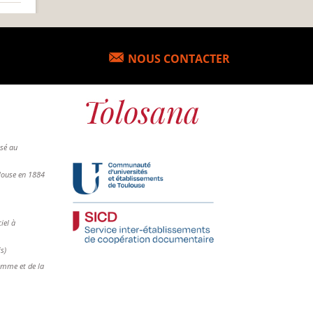
NOUS CONTACTER
osé au
ulouse en 1884
iel à
is)
femme et de la