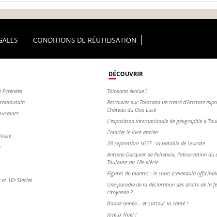
GALES
CONDITIONS DE RÉUTILISATION
DÉCOUVRIR
i-Pyrénées
Tolosana évolue !
s toulousain
Retrouvez sur Tolosana un traité d'Aristote exp
Château du Clos Lucé
ousaines
L'exposition internationale de géographie à To
Colorier le livre ancien
louse
28 septembre 1637 : la bataille de Leucate
n
Antoine Darquier de Pellepoix, l’observation du c
Toulouse au 18e siècle
Figures de plantes : le souci (calendula officinal
et 16ᵉ Siècles
Une parodie de la déclaration des droits de la 
citoyenne ?
Bonne année... et surtout la santé !
Joyeux Noël !