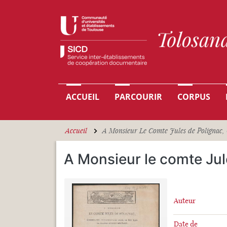
Aller au contenu principal
Navigation principale
ACCUEIL
PARCOURIR
CORPUS
Accueil
A Monsieur Le Comte Jules de Polignac, 
A Monsieur le comte Ju
Auteur
Date de