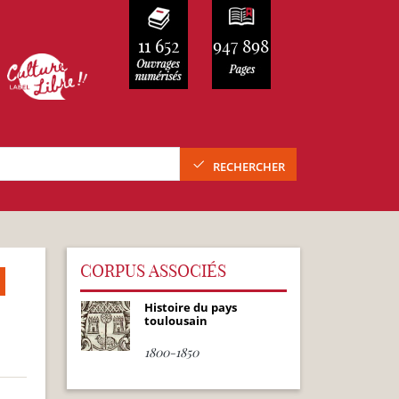
11 652
947 898
RECHERCHER
CORPUS ASSOCIÉS
Histoire du pays
toulousain
1800-1850