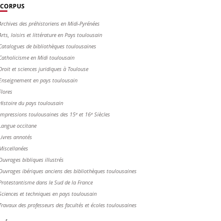
CORPUS
Archives des préhistoriens en Midi-Pyrénées
Arts, loisirs et littérature en Pays toulousain
Catalogues de bibliothèques toulousaines
Catholicisme en Midi toulousain
Droit et sciences juridiques à Toulouse
Enseignement en pays toulousain
Flores
Histoire du pays toulousain
Impressions toulousaines des 15ᵉ et 16ᵉ Siècles
Langue occitane
Livres annotés
Miscellanées
Ouvrages bibliques illustrés
Ouvrages ibériques anciens des bibliothèques toulousaines
Protestantisme dans le Sud de la France
Sciences et techniques en pays toulousain
Travaux des professeurs des facultés et écoles toulousaines