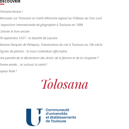
DÉCOUVRIR
Tolosana évolue !
Retrouvez sur Tolosana un traité d'Aristote exposé au Château du Clos Lucé
L'exposition internationale de géographie à Toulouse en 1884
Colorier le livre ancien
28 septembre 1637 : la bataille de Leucate
Antoine Darquier de Pellepoix, l’observation du ciel à Toulouse au 18e siècle
Figures de plantes : le souci (calendula officinalis)
Une parodie de la déclaration des droits de la femme et de la citoyenne ?
Bonne année... et surtout la santé !
Joyeux Noël !