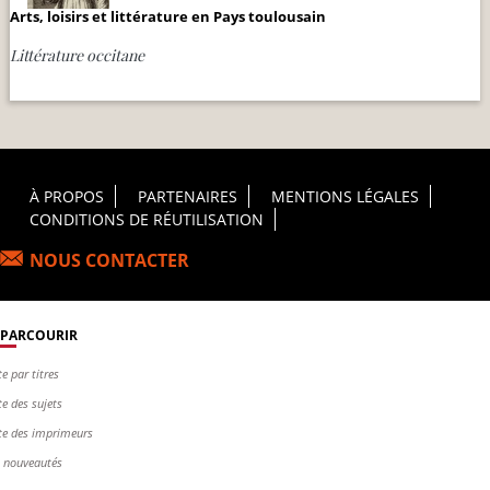
Arts, loisirs et littérature en Pays toulousain
Littérature occitane
Footer Principal
À PROPOS
PARTENAIRES
MENTIONS LÉGALES
CONDITIONS DE RÉUTILISATION
NOUS CONTACTER
PARCOURIR
te par titres
te des sujets
te des imprimeurs
s nouveautés