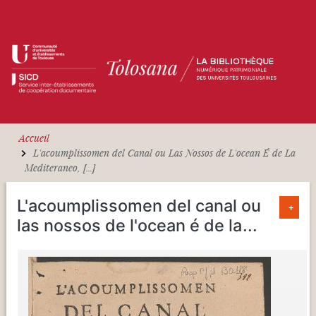
Aller au contenu principal
Accueil
L'acoumplissomen del Canal ou Las Nossos de L'ocean É de La
Mediteraneo, [...]
L'acoumplissomen del canal ou
+
las nossos de l'ocean é de la
...