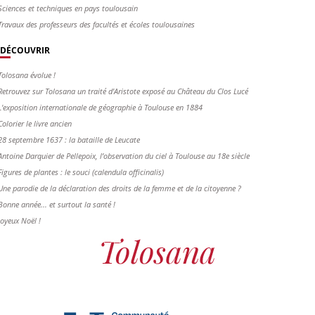
Sciences et techniques en pays toulousain
Travaux des professeurs des facultés et écoles toulousaines
DÉCOUVRIR
Tolosana évolue !
Retrouvez sur Tolosana un traité d'Aristote exposé au Château du Clos Lucé
L'exposition internationale de géographie à Toulouse en 1884
Colorier le livre ancien
28 septembre 1637 : la bataille de Leucate
Antoine Darquier de Pellepoix, l’observation du ciel à Toulouse au 18e siècle
Figures de plantes : le souci (calendula officinalis)
Une parodie de la déclaration des droits de la femme et de la citoyenne ?
Bonne année... et surtout la santé !
Joyeux Noël !