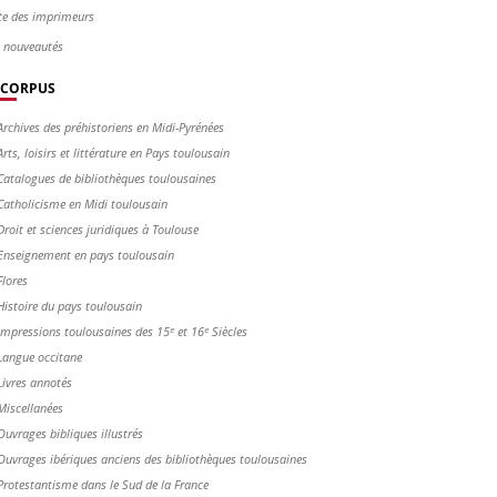
te des imprimeurs
s nouveautés
CORPUS
Archives des préhistoriens en Midi-Pyrénées
Arts, loisirs et littérature en Pays toulousain
Catalogues de bibliothèques toulousaines
Catholicisme en Midi toulousain
Droit et sciences juridiques à Toulouse
Enseignement en pays toulousain
Flores
Histoire du pays toulousain
Impressions toulousaines des 15ᵉ et 16ᵉ Siècles
Langue occitane
Livres annotés
Miscellanées
Ouvrages bibliques illustrés
Ouvrages ibériques anciens des bibliothèques toulousaines
Protestantisme dans le Sud de la France