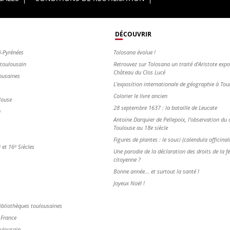
DÉCOUVRIR
i-Pyrénées
Tolosana évolue !
s toulousain
Retrouvez sur Tolosana un traité d'Aristote exp
Château du Clos Lucé
ousaines
L'exposition internationale de géographie à To
Colorier le livre ancien
louse
28 septembre 1637 : la bataille de Leucate
n
Antoine Darquier de Pellepoix, l’observation du c
Toulouse au 18e siècle
Figures de plantes : le souci (calendula officinal
et 16ᵉ Siècles
Une parodie de la déclaration des droits de la 
citoyenne ?
Bonne année... et surtout la santé !
Joyeux Noël !
ibliothèques toulousaines
 France
oulousain