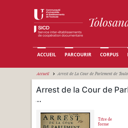
Aller au contenu principal
Navigation principale
ACCUEIL
PARCOURIR
CORPUS
Accueil
Arrest de La Cour de Parlement de Toulou
Arrest de la Cour de Pa
...
Titre de
forme