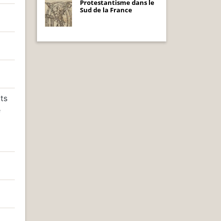
Protestantisme dans le
Sud de la France
ts
e