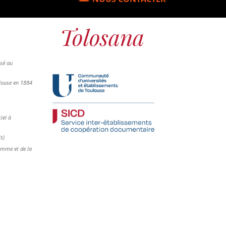
osé au
ulouse en 1884
iel à
is)
femme et de la