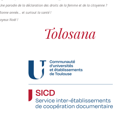
Une parodie de la déclaration des droits de la femme et de la citoyenne ?
Bonne année... et surtout la santé !
Joyeux Noël !