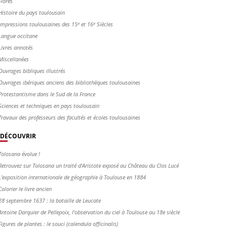
Flores
Histoire du pays toulousain
Impressions toulousaines des 15ᵉ et 16ᵉ Siècles
Langue occitane
Livres annotés
Miscellanées
Ouvrages bibliques illustrés
Ouvrages ibériques anciens des bibliothèques toulousaines
Protestantisme dans le Sud de la France
Sciences et techniques en pays toulousain
Travaux des professeurs des facultés et écoles toulousaines
DÉCOUVRIR
Tolosana évolue !
Retrouvez sur Tolosana un traité d'Aristote exposé au Château du Clos Lucé
L'exposition internationale de géographie à Toulouse en 1884
Colorier le livre ancien
28 septembre 1637 : la bataille de Leucate
Antoine Darquier de Pellepoix, l’observation du ciel à Toulouse au 18e siècle
Figures de plantes : le souci (calendula officinalis)