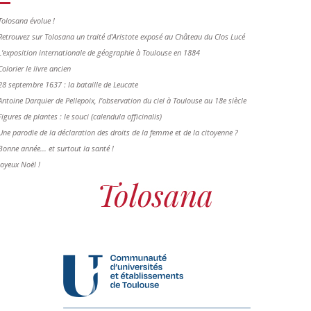
Tolosana évolue !
Retrouvez sur Tolosana un traité d'Aristote exposé au Château du Clos Lucé
L'exposition internationale de géographie à Toulouse en 1884
Colorier le livre ancien
28 septembre 1637 : la bataille de Leucate
Antoine Darquier de Pellepoix, l’observation du ciel à Toulouse au 18e siècle
Figures de plantes : le souci (calendula officinalis)
Une parodie de la déclaration des droits de la femme et de la citoyenne ?
Bonne année... et surtout la santé !
Joyeux Noël !