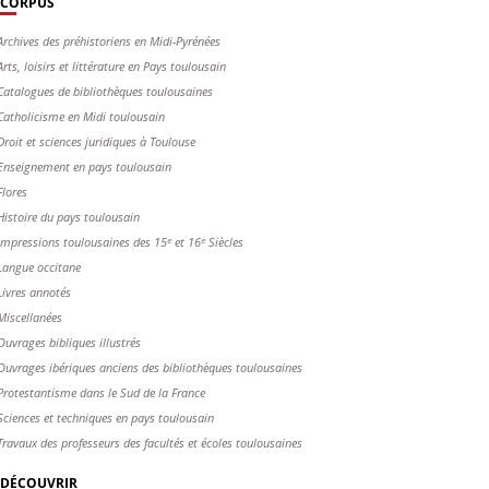
CORPUS
Archives des préhistoriens en Midi-Pyrénées
Arts, loisirs et littérature en Pays toulousain
Catalogues de bibliothèques toulousaines
Catholicisme en Midi toulousain
Droit et sciences juridiques à Toulouse
Enseignement en pays toulousain
Flores
Histoire du pays toulousain
Impressions toulousaines des 15ᵉ et 16ᵉ Siècles
Langue occitane
Livres annotés
Miscellanées
Ouvrages bibliques illustrés
Ouvrages ibériques anciens des bibliothèques toulousaines
Protestantisme dans le Sud de la France
Sciences et techniques en pays toulousain
Travaux des professeurs des facultés et écoles toulousaines
DÉCOUVRIR