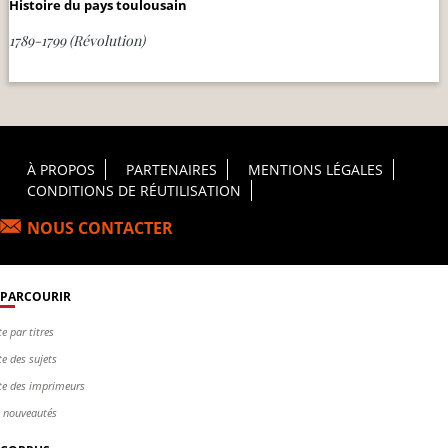
Histoire du pays toulousain
1789-1799 (Révolution)
Footer Principal
À PROPOS
PARTENAIRES
MENTIONS LÉGALES
CONDITIONS DE RÉUTILISATION
NOUS CONTACTER
PARCOURIR
te par titres
te des sujets
te des imprimeurs
s nouveautés