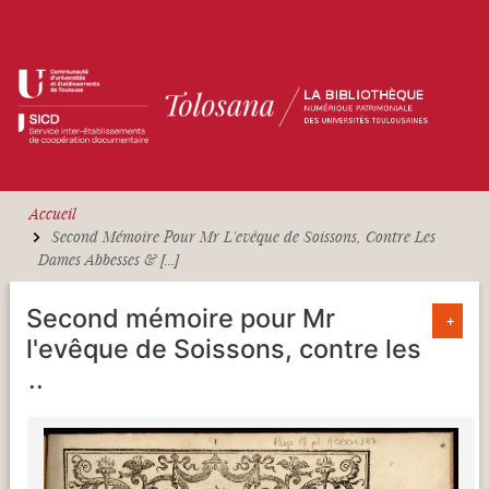
Aller au contenu principal
Accueil
Second Mémoire Pour Mr L'evêque de Soissons, Contre Les
Dames Abbesses & [...]
Second mémoire pour Mr
+
l'evêque de Soissons, contre les
...