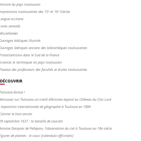
Histoire du pays toulousain
Impressions toulousaines des 15ᵉ et 16ᵉ Siècles
Langue occitane
Livres annotés
Miscellanées
Ouvrages bibliques illustrés
Ouvrages ibériques anciens des bibliothèques toulousaines
Protestantisme dans le Sud de la France
Sciences et techniques en pays toulousain
Travaux des professeurs des facultés et écoles toulousaines
DÉCOUVRIR
Tolosana évolue !
Retrouvez sur Tolosana un traité d'Aristote exposé au Château du Clos Lucé
L'exposition internationale de géographie à Toulouse en 1884
Colorier le livre ancien
28 septembre 1637 : la bataille de Leucate
Antoine Darquier de Pellepoix, l’observation du ciel à Toulouse au 18e siècle
Figures de plantes : le souci (calendula officinalis)