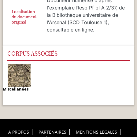
Document numérisé d'après
l'exemplaire Resp Pf pl A 2/37, de
Localisation
la Bibliothèque universitaire de
du document
original
l'Arsenal (SCD Toulouse 1),
consultable en ligne.
CORPUS ASSOCIÉS
Miscellanées
Footer Principal
À PROPOS
PARTENAIRES
MENTIONS LÉGALES