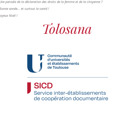
Une parodie de la déclaration des droits de la femme et de la citoyenne ?
Bonne année... et surtout la santé !
Joyeux Noël !