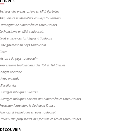
CORPUS
Archives des préhistoriens en Midi-Pyrénées
Arts, loisirs et littérature en Pays toulousain
Catalogues de bibliothèques toulousaines
Catholicisme en Midi toulousain
Droit et sciences juridiques à Toulouse
Enseignement en pays toulousain
Flores
Histoire du pays toulousain
Impressions toulousaines des 15ᵉ et 16ᵉ Siècles
Langue occitane
Livres annotés
Miscellanées
Ouvrages bibliques illustrés
Ouvrages ibériques anciens des bibliothèques toulousaines
Protestantisme dans le Sud de la France
Sciences et techniques en pays toulousain
Travaux des professeurs des facultés et écoles toulousaines
DÉCOUVRIR