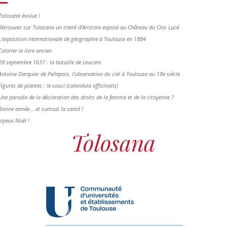
Tolosana évolue !
Retrouvez sur Tolosana un traité d'Aristote exposé au Château du Clos Lucé
L'exposition internationale de géographie à Toulouse en 1884
Colorier le livre ancien
28 septembre 1637 : la bataille de Leucate
Antoine Darquier de Pellepoix, l’observation du ciel à Toulouse au 18e siècle
Figures de plantes : le souci (calendula officinalis)
Une parodie de la déclaration des droits de la femme et de la citoyenne ?
Bonne année... et surtout la santé !
Joyeux Noël !