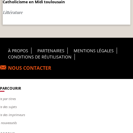
Catholicisme en Midi toulousain
Littérature
Footer Principal
À PROPOS
PARTENAIRES
MENTIONS LÉGALES
CONDITIONS DE RÉUTILISATION
NOUS CONTACTER
PARCOURIR
te par titres
te des sujets
te des imprimeurs
s nouveautés