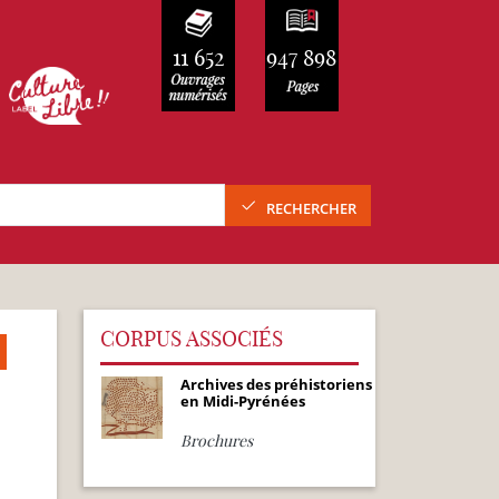
11 652
947 898
RECHERCHER
CORPUS ASSOCIÉS
Archives des préhistoriens
en Midi-Pyrénées
Brochures