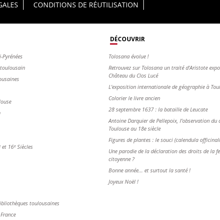
GALES
CONDITIONS DE RÉUTILISATION
DÉCOUVRIR
i-Pyrénées
Tolosana évolue !
s toulousain
Retrouvez sur Tolosana un traité d'Aristote exp
Château du Clos Lucé
ousaines
L'exposition internationale de géographie à To
Colorier le livre ancien
louse
28 septembre 1637 : la bataille de Leucate
n
Antoine Darquier de Pellepoix, l’observation du c
Toulouse au 18e siècle
Figures de plantes : le souci (calendula officinal
et 16ᵉ Siècles
Une parodie de la déclaration des droits de la 
citoyenne ?
Bonne année... et surtout la santé !
Joyeux Noël !
ibliothèques toulousaines
 France