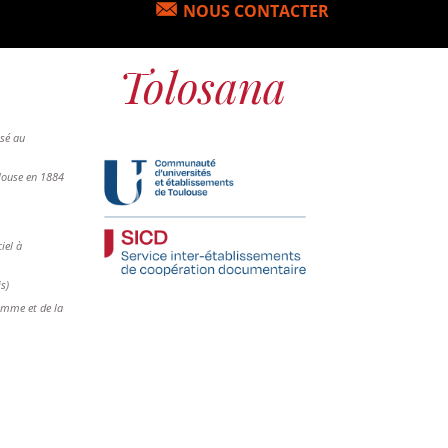
NOUS CONTACTER
osé au
ulouse en 1884
iel à
is)
femme et de la