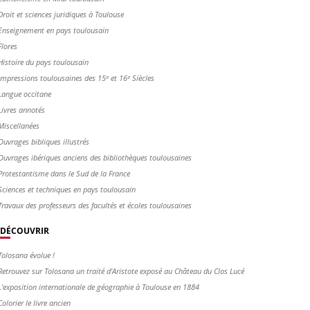
Droit et sciences juridiques à Toulouse
Enseignement en pays toulousain
Flores
Histoire du pays toulousain
Impressions toulousaines des 15ᵉ et 16ᵉ Siècles
Langue occitane
Livres annotés
Miscellanées
Ouvrages bibliques illustrés
Ouvrages ibériques anciens des bibliothèques toulousaines
Protestantisme dans le Sud de la France
Sciences et techniques en pays toulousain
Travaux des professeurs des facultés et écoles toulousaines
DÉCOUVRIR
Tolosana évolue !
Retrouvez sur Tolosana un traité d'Aristote exposé au Château du Clos Lucé
L'exposition internationale de géographie à Toulouse en 1884
Colorier le livre ancien