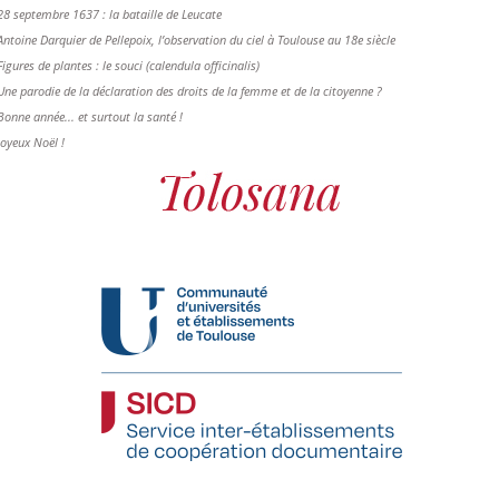
28 septembre 1637 : la bataille de Leucate
Antoine Darquier de Pellepoix, l’observation du ciel à Toulouse au 18e siècle
Figures de plantes : le souci (calendula officinalis)
Une parodie de la déclaration des droits de la femme et de la citoyenne ?
Bonne année... et surtout la santé !
Joyeux Noël !