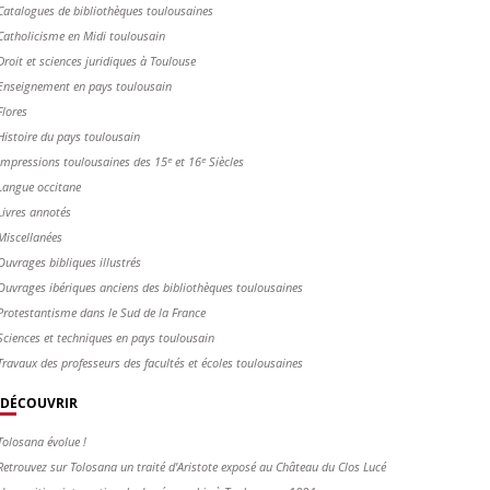
Catalogues de bibliothèques toulousaines
Catholicisme en Midi toulousain
Droit et sciences juridiques à Toulouse
Enseignement en pays toulousain
Flores
Histoire du pays toulousain
Impressions toulousaines des 15ᵉ et 16ᵉ Siècles
Langue occitane
Livres annotés
Miscellanées
Ouvrages bibliques illustrés
Ouvrages ibériques anciens des bibliothèques toulousaines
Protestantisme dans le Sud de la France
Sciences et techniques en pays toulousain
Travaux des professeurs des facultés et écoles toulousaines
DÉCOUVRIR
Tolosana évolue !
Retrouvez sur Tolosana un traité d'Aristote exposé au Château du Clos Lucé