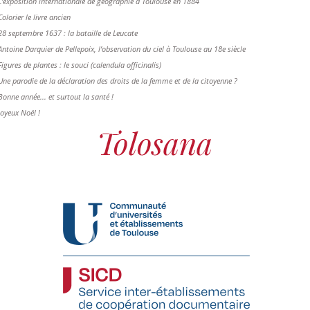
L'exposition internationale de géographie à Toulouse en 1884
Colorier le livre ancien
28 septembre 1637 : la bataille de Leucate
Antoine Darquier de Pellepoix, l’observation du ciel à Toulouse au 18e siècle
Figures de plantes : le souci (calendula officinalis)
Une parodie de la déclaration des droits de la femme et de la citoyenne ?
Bonne année... et surtout la santé !
Joyeux Noël !