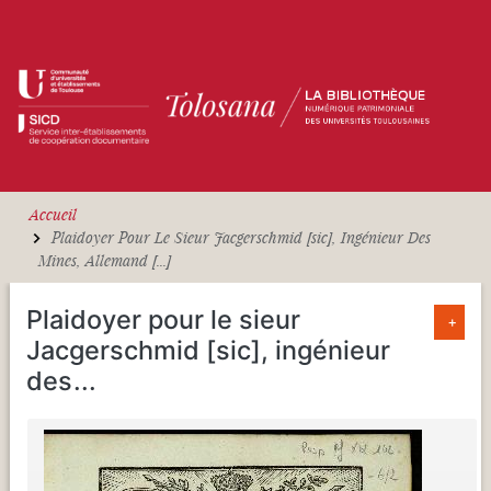
Aller au contenu principal
Accueil
Plaidoyer Pour Le Sieur Jacgerschmid [sic], Ingénieur Des
Mines, Allemand [...]
Plaidoyer pour le sieur
+
Jacgerschmid [sic], ingénieur
des
...