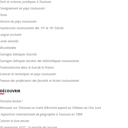
Droit et sciences juridiques à Toulouse
Enseignement en pays toulousain
Flores
Histoire du pays toulousain
Impressions toulousaines des 15ᵉ et 16ᵉ Siècles
Langue occitane
Livres annotés
Miscellanées
Ouvrages bibliques illustrés
Ouvrages ibériques anciens des bibliothèques toulousaines
Protestantisme dans le Sud de la France
Sciences et techniques en pays toulousain
Travaux des professeurs des facultés et écoles toulousaines
DÉCOUVRIR
Tolosana évolue !
Retrouvez sur Tolosana un traité d'Aristote exposé au Château du Clos Lucé
L'exposition internationale de géographie à Toulouse en 1884
Colorier le livre ancien
28 septembre 1637 : la bataille de Leucate