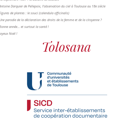
Antoine Darquier de Pellepoix, l’observation du ciel à Toulouse au 18e siècle
Figures de plantes : le souci (calendula officinalis)
Une parodie de la déclaration des droits de la femme et de la citoyenne ?
Bonne année... et surtout la santé !
Joyeux Noël !