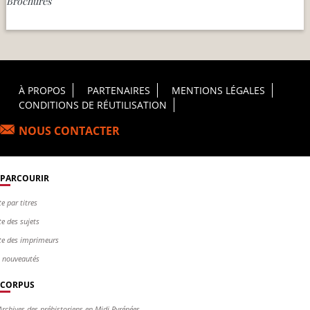
Brochures
Footer Principal
À PROPOS
PARTENAIRES
MENTIONS LÉGALES
CONDITIONS DE RÉUTILISATION
NOUS CONTACTER
PARCOURIR
te par titres
te des sujets
te des imprimeurs
s nouveautés
CORPUS
Archives des préhistoriens en Midi-Pyrénées