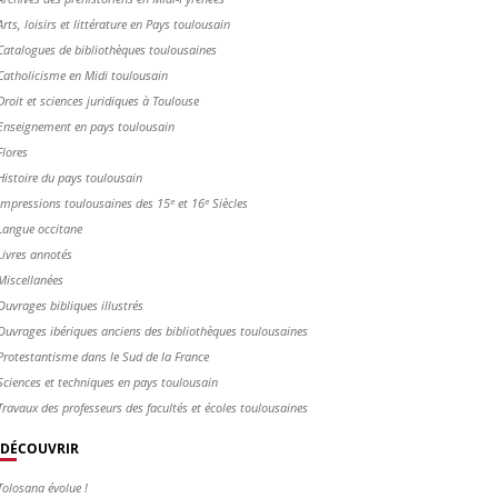
Arts, loisirs et littérature en Pays toulousain
Catalogues de bibliothèques toulousaines
Catholicisme en Midi toulousain
Droit et sciences juridiques à Toulouse
Enseignement en pays toulousain
Flores
Histoire du pays toulousain
Impressions toulousaines des 15ᵉ et 16ᵉ Siècles
Langue occitane
Livres annotés
Miscellanées
Ouvrages bibliques illustrés
Ouvrages ibériques anciens des bibliothèques toulousaines
Protestantisme dans le Sud de la France
Sciences et techniques en pays toulousain
Travaux des professeurs des facultés et écoles toulousaines
DÉCOUVRIR
Tolosana évolue !