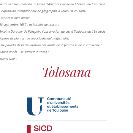
Retrouvez sur Tolosana un traité d'Aristote exposé au Château du Clos Lucé
L'exposition internationale de géographie à Toulouse en 1884
Colorier le livre ancien
28 septembre 1637 : la bataille de Leucate
Antoine Darquier de Pellepoix, l’observation du ciel à Toulouse au 18e siècle
Figures de plantes : le souci (calendula officinalis)
Une parodie de la déclaration des droits de la femme et de la citoyenne ?
Bonne année... et surtout la santé !
Joyeux Noël !