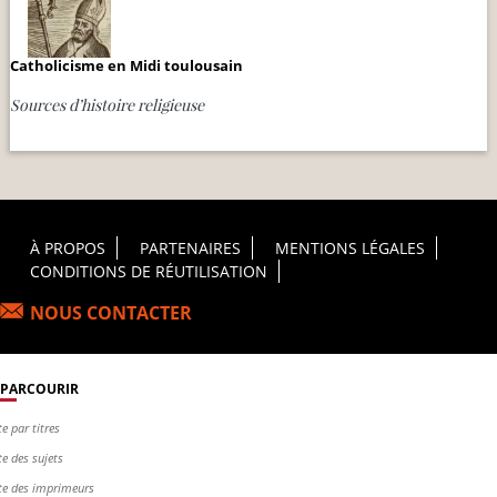
Catholicisme en Midi toulousain
Sources d’histoire religieuse
Footer Principal
À PROPOS
PARTENAIRES
MENTIONS LÉGALES
CONDITIONS DE RÉUTILISATION
NOUS CONTACTER
PARCOURIR
te par titres
te des sujets
te des imprimeurs