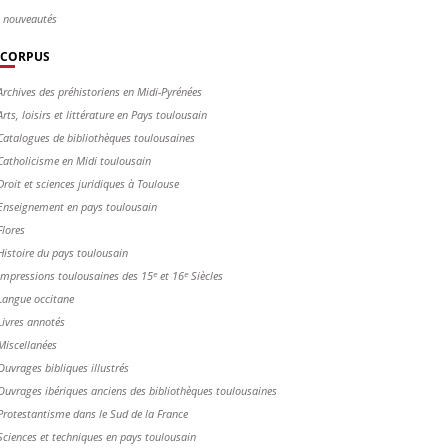
s nouveautés
CORPUS
Archives des préhistoriens en Midi-Pyrénées
Arts, loisirs et littérature en Pays toulousain
Catalogues de bibliothèques toulousaines
Catholicisme en Midi toulousain
Droit et sciences juridiques à Toulouse
Enseignement en pays toulousain
Flores
Histoire du pays toulousain
Impressions toulousaines des 15ᵉ et 16ᵉ Siècles
Langue occitane
Livres annotés
Miscellanées
Ouvrages bibliques illustrés
Ouvrages ibériques anciens des bibliothèques toulousaines
Protestantisme dans le Sud de la France
Sciences et techniques en pays toulousain