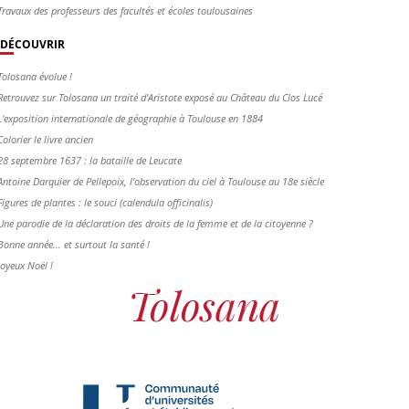
Travaux des professeurs des facultés et écoles toulousaines
DÉCOUVRIR
Tolosana évolue !
Retrouvez sur Tolosana un traité d'Aristote exposé au Château du Clos Lucé
L'exposition internationale de géographie à Toulouse en 1884
Colorier le livre ancien
28 septembre 1637 : la bataille de Leucate
Antoine Darquier de Pellepoix, l’observation du ciel à Toulouse au 18e siècle
Figures de plantes : le souci (calendula officinalis)
Une parodie de la déclaration des droits de la femme et de la citoyenne ?
Bonne année... et surtout la santé !
Joyeux Noël !