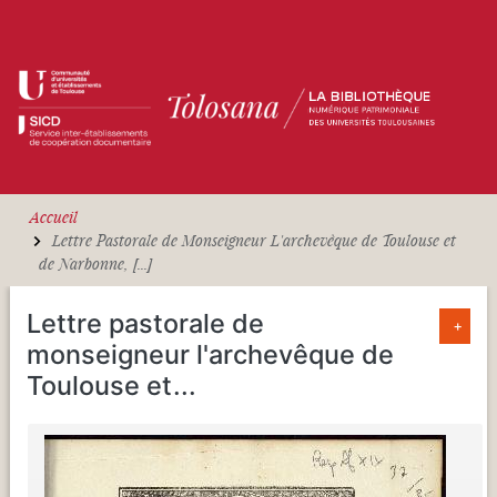
Aller au contenu principal
Accueil
Lettre Pastorale de Monseigneur L'archevêque de Toulouse et
de Narbonne, [...]
Lettre pastorale de
+
monseigneur l'archevêque de
Toulouse et
...