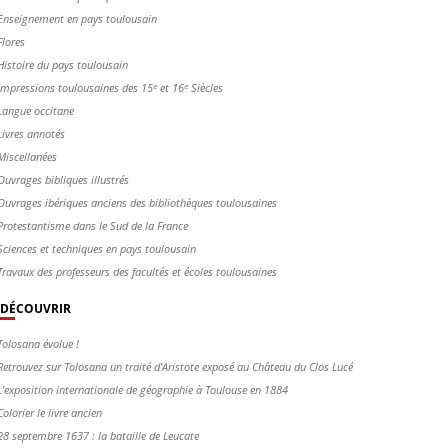
Enseignement en pays toulousain
Flores
Histoire du pays toulousain
Impressions toulousaines des 15ᵉ et 16ᵉ Siècles
Langue occitane
Livres annotés
Miscellanées
Ouvrages bibliques illustrés
Ouvrages ibériques anciens des bibliothèques toulousaines
Protestantisme dans le Sud de la France
Sciences et techniques en pays toulousain
Travaux des professeurs des facultés et écoles toulousaines
DÉCOUVRIR
Tolosana évolue !
Retrouvez sur Tolosana un traité d'Aristote exposé au Château du Clos Lucé
L'exposition internationale de géographie à Toulouse en 1884
Colorier le livre ancien
28 septembre 1637 : la bataille de Leucate