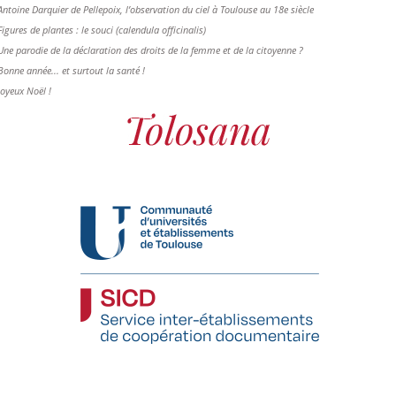
Antoine Darquier de Pellepoix, l’observation du ciel à Toulouse au 18e siècle
Figures de plantes : le souci (calendula officinalis)
Une parodie de la déclaration des droits de la femme et de la citoyenne ?
Bonne année... et surtout la santé !
Joyeux Noël !