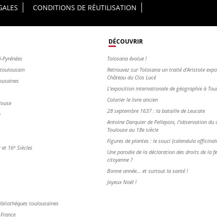
GALES
CONDITIONS DE RÉUTILISATION
DÉCOUVRIR
i-Pyrénées
Tolosana évolue !
s toulousain
Retrouvez sur Tolosana un traité d'Aristote exp
Château du Clos Lucé
ousaines
L'exposition internationale de géographie à To
Colorier le livre ancien
louse
28 septembre 1637 : la bataille de Leucate
n
Antoine Darquier de Pellepoix, l’observation du c
Toulouse au 18e siècle
Figures de plantes : le souci (calendula officinal
et 16ᵉ Siècles
Une parodie de la déclaration des droits de la 
citoyenne ?
Bonne année... et surtout la santé !
Joyeux Noël !
ibliothèques toulousaines
 France