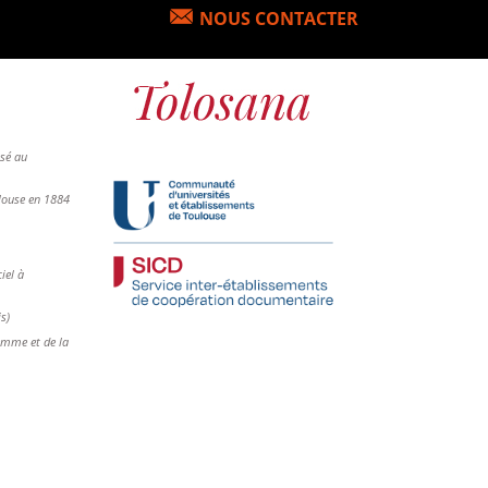
NOUS CONTACTER
osé au
ulouse en 1884
iel à
is)
femme et de la