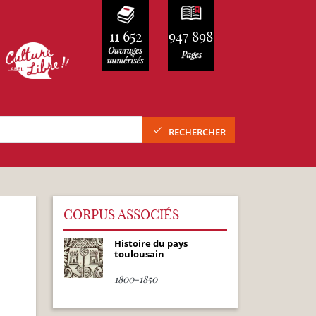
11 652
947 898
RECHERCHER
CORPUS ASSOCIÉS
Histoire du pays
toulousain
1800-1850