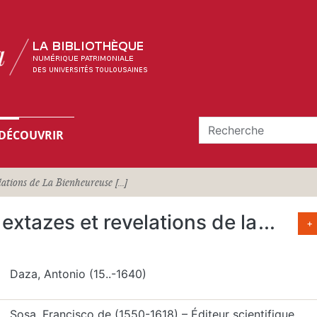
DÉCOUVRIR
lations de La Bienheureuse [...]
, extazes et revelations de la
...
+
Daza, Antonio (15..-1640)
Sosa, Francisco de (1550-1618) – Éditeur scientifique