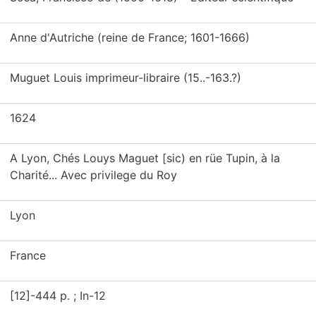
Anne d'Autriche (reine de France; 1601-1666)
Muguet Louis imprimeur-libraire (15..-163.?)
1624
A Lyon, Chés Louys Maguet [sic) en rüe Tupin, à la
Charité... Avec privilege du Roy
Lyon
France
[12]-444 p. ; In-12