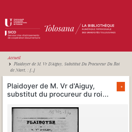
Aller au contenu principal
Accueil
Plaidoyer de M. Vr D'Aiguy, Substitut Du Procureur Du Roi
de Niort, : [...]
Plaidoyer de M. Vr d'Aiguy,
+
substitut du procureur du roi
...