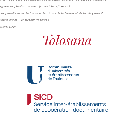
Figures de plantes : le souci (calendula officinalis)
Une parodie de la déclaration des droits de la femme et de la citoyenne ?
Bonne année... et surtout la santé !
Joyeux Noël !