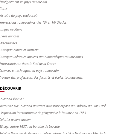
Enseignement en pays toulousain
Flores
Histoire du pays toulousain
Impressions toulousaines des 15ᵉ et 16ᵉ Siècles
Langue occitane
Livres annotés
Miscellanées
Ouvrages bibliques illustrés
Ouvrages ibériques anciens des bibliothèques toulousaines
Protestantisme dans le Sud de la France
Sciences et techniques en pays toulousain
Travaux des professeurs des facultés et écoles toulousaines
DÉCOUVRIR
Tolosana évolue !
Retrouvez sur Tolosana un traité d'Aristote exposé au Château du Clos Lucé
L'exposition internationale de géographie à Toulouse en 1884
Colorier le livre ancien
28 septembre 1637 : la bataille de Leucate
Antoine Darquier de Pellepoix, l’observation du ciel à Toulouse au 18e siècle