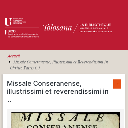
Aller au contenu principal
Accueil
Missale Conseranense, Illustrissimi et Reverendissimi In
Christo Patris [...]
Missale Conseranense,
+
illustrissimi et reverendissimi in
...