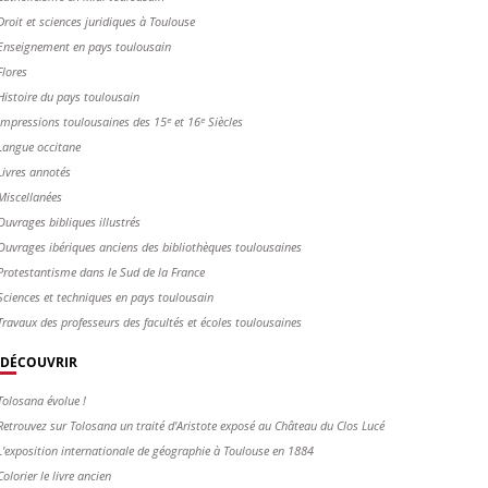
Droit et sciences juridiques à Toulouse
Enseignement en pays toulousain
Flores
Histoire du pays toulousain
Impressions toulousaines des 15ᵉ et 16ᵉ Siècles
Langue occitane
Livres annotés
Miscellanées
Ouvrages bibliques illustrés
Ouvrages ibériques anciens des bibliothèques toulousaines
Protestantisme dans le Sud de la France
Sciences et techniques en pays toulousain
Travaux des professeurs des facultés et écoles toulousaines
DÉCOUVRIR
Tolosana évolue !
Retrouvez sur Tolosana un traité d'Aristote exposé au Château du Clos Lucé
L'exposition internationale de géographie à Toulouse en 1884
Colorier le livre ancien