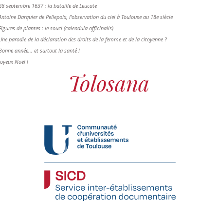
28 septembre 1637 : la bataille de Leucate
Antoine Darquier de Pellepoix, l’observation du ciel à Toulouse au 18e siècle
Figures de plantes : le souci (calendula officinalis)
Une parodie de la déclaration des droits de la femme et de la citoyenne ?
Bonne année... et surtout la santé !
Joyeux Noël !