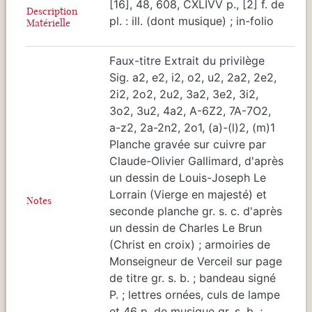
[16], 48, 608, CXLIVV p., [2] f. de
Description
pl. : ill. (dont musique) ; in-folio
Matérielle
Faux-titre Extrait du privilège
Sig. a2, e2, i2, o2, u2, 2a2, 2e2,
2i2, 2o2, 2u2, 3a2, 3e2, 3i2,
3o2, 3u2, 4a2, A-6Z2, 7A-7O2,
a-z2, 2a-2n2, 2o1, (a)-(l)2, (m)1
Planche gravée sur cuivre par
Claude-Olivier Gallimard, d'après
un dessin de Louis-Joseph Le
Lorrain (Vierge en majesté) et
Notes
seconde planche gr. s. c. d'après
un dessin de Charles Le Brun
(Christ en croix) ; armoiries de
Monseigneur de Verceil sur page
de titre gr. s. b. ; bandeau signé
P. ; lettres ornées, culs de lampe
et 46 p. de musique gr. s. b. ;