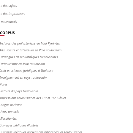
te des sujets
te des imprimeurs
s nouveautés
CORPUS
Archives des préhistoriens en Midi-Pyrénées
Arts, loisirs et littérature en Pays toulousain
Catalogues de bibliothèques toulousaines
Catholicisme en Midi toulousain
Droit et sciences juridiques à Toulouse
Enseignement en pays toulousain
Flores
Histoire du pays toulousain
Impressions toulousaines des 15ᵉ et 16ᵉ Siècles
Langue occitane
Livres annotés
Miscellanées
Ouvrages bibliques illustrés
Ouvrages ibériques anciens des bibliothèques toulousaines