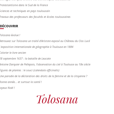
Protestantisme dans le Sud de la France
Sciences et techniques en pays toulousain
Travaux des professeurs des facultés et écoles toulousaines
DÉCOUVRIR
Tolosana évolue !
Retrouvez sur Tolosana un traité d'Aristote exposé au Château du Clos Lucé
L'exposition internationale de géographie à Toulouse en 1884
Colorier le livre ancien
28 septembre 1637 : la bataille de Leucate
Antoine Darquier de Pellepoix, l’observation du ciel à Toulouse au 18e siècle
Figures de plantes : le souci (calendula officinalis)
Une parodie de la déclaration des droits de la femme et de la citoyenne ?
Bonne année... et surtout la santé !
Joyeux Noël !