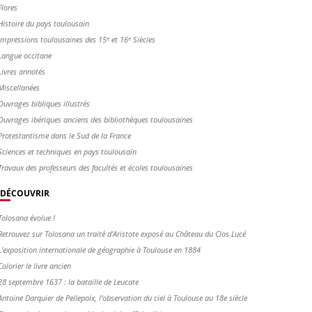
Flores
Histoire du pays toulousain
Impressions toulousaines des 15ᵉ et 16ᵉ Siècles
Langue occitane
Livres annotés
Miscellanées
Ouvrages bibliques illustrés
Ouvrages ibériques anciens des bibliothèques toulousaines
Protestantisme dans le Sud de la France
Sciences et techniques en pays toulousain
Travaux des professeurs des facultés et écoles toulousaines
DÉCOUVRIR
Tolosana évolue !
Retrouvez sur Tolosana un traité d'Aristote exposé au Château du Clos Lucé
L'exposition internationale de géographie à Toulouse en 1884
Colorier le livre ancien
28 septembre 1637 : la bataille de Leucate
Antoine Darquier de Pellepoix, l’observation du ciel à Toulouse au 18e siècle