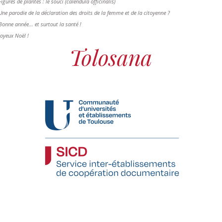
Figures de plantes : le souci (calendula officinalis)
Une parodie de la déclaration des droits de la femme et de la citoyenne ?
Bonne année... et surtout la santé !
Joyeux Noël !