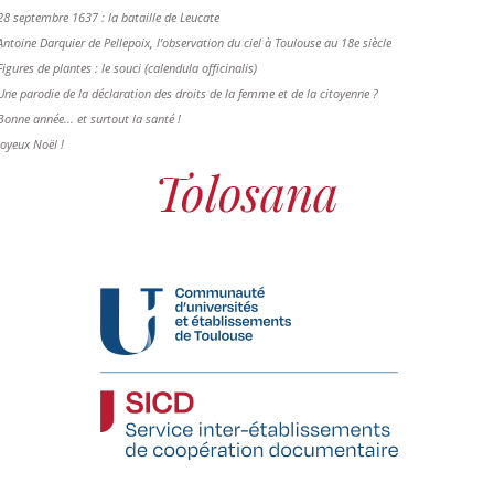
28 septembre 1637 : la bataille de Leucate
Antoine Darquier de Pellepoix, l’observation du ciel à Toulouse au 18e siècle
Figures de plantes : le souci (calendula officinalis)
Une parodie de la déclaration des droits de la femme et de la citoyenne ?
Bonne année... et surtout la santé !
Joyeux Noël !