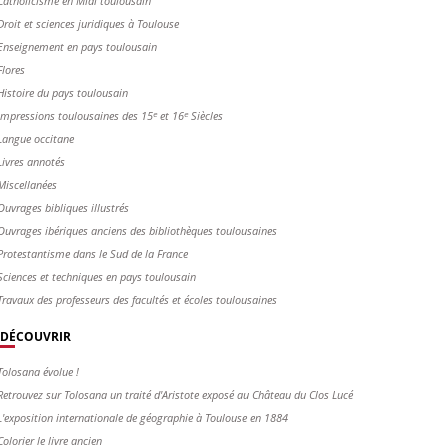
Catholicisme en Midi toulousain
Droit et sciences juridiques à Toulouse
Enseignement en pays toulousain
Flores
Histoire du pays toulousain
Impressions toulousaines des 15ᵉ et 16ᵉ Siècles
Langue occitane
Livres annotés
Miscellanées
Ouvrages bibliques illustrés
Ouvrages ibériques anciens des bibliothèques toulousaines
Protestantisme dans le Sud de la France
Sciences et techniques en pays toulousain
Travaux des professeurs des facultés et écoles toulousaines
DÉCOUVRIR
Tolosana évolue !
Retrouvez sur Tolosana un traité d'Aristote exposé au Château du Clos Lucé
L'exposition internationale de géographie à Toulouse en 1884
Colorier le livre ancien