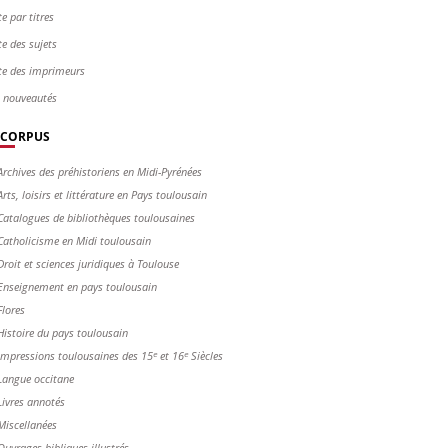
te par titres
te des sujets
te des imprimeurs
s nouveautés
CORPUS
Archives des préhistoriens en Midi-Pyrénées
Arts, loisirs et littérature en Pays toulousain
Catalogues de bibliothèques toulousaines
Catholicisme en Midi toulousain
Droit et sciences juridiques à Toulouse
Enseignement en pays toulousain
Flores
Histoire du pays toulousain
Impressions toulousaines des 15ᵉ et 16ᵉ Siècles
Langue occitane
Livres annotés
Miscellanées
Ouvrages bibliques illustrés