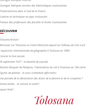
Ouvrages ibériques anciens des bibliothèques toulousaines
Protestantisme dans le Sud de la France
Sciences et techniques en pays toulousain
Travaux des professeurs des facultés et écoles toulousaines
DÉCOUVRIR
Tolosana évolue !
Retrouvez sur Tolosana un traité d'Aristote exposé au Château du Clos Lucé
L'exposition internationale de géographie à Toulouse en 1884
Colorier le livre ancien
28 septembre 1637 : la bataille de Leucate
Antoine Darquier de Pellepoix, l’observation du ciel à Toulouse au 18e siècle
Figures de plantes : le souci (calendula officinalis)
Une parodie de la déclaration des droits de la femme et de la citoyenne ?
Bonne année... et surtout la santé !
Joyeux Noël !