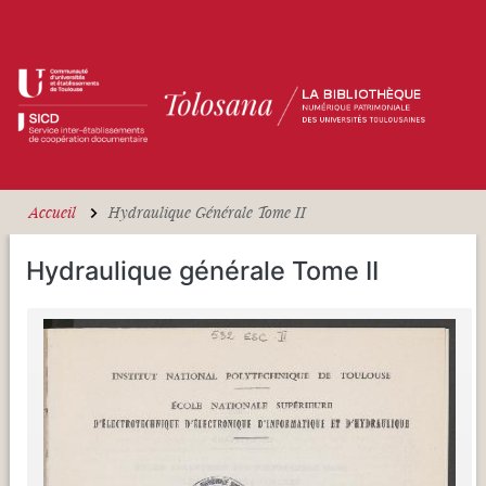
Aller au contenu principal
Accueil
Hydraulique Générale Tome II
Hydraulique générale Tome II