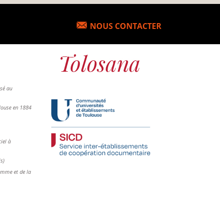
NOUS CONTACTER
osé au
ulouse en 1884
iel à
is)
femme et de la