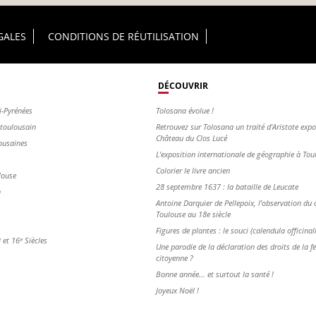
GALES
CONDITIONS DE RÉUTILISATION
DÉCOUVRIR
i-Pyrénées
Tolosana évolue !
s toulousain
Retrouvez sur Tolosana un traité d'Aristote exp
Château du Clos Lucé
ousaines
L'exposition internationale de géographie à To
Colorier le livre ancien
louse
28 septembre 1637 : la bataille de Leucate
n
Antoine Darquier de Pellepoix, l’observation du c
Toulouse au 18e siècle
Figures de plantes : le souci (calendula officinal
et 16ᵉ Siècles
Une parodie de la déclaration des droits de la 
citoyenne ?
Bonne année... et surtout la santé !
Joyeux Noël !